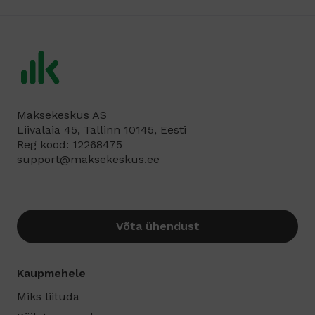
Maksekeskus AS
Liivalaia 45, Tallinn 10145, Eesti
Reg kood: 12268475
support@maksekeskus.ee
Võta ühendust
Kaupmehele
Miks liituda