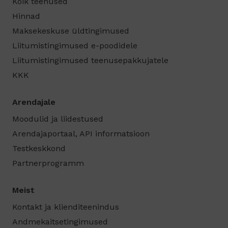
Kõik teenused
Hinnad
Maksekeskuse üldtingimused
Liitumistingimused e-poodidele
Liitumistingimused teenusepakkujatele
KKK
Arendajale
Moodulid ja liidestused
Arendajaportaal, API informatsioon
Testkeskkond
Partnerprogramm
Meist
Kontakt ja klienditeenindus
Andmekaitsetingimused