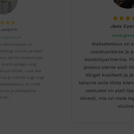
Jānis Ezergailis
www.grenardi.lv
Maksekeskus on end tõestanud
usaldusväärse ja professionaalse
koostööpartnerina. Pikaajalise koostöö
jooksul oleme alati hinnanud teenuste
kõrget kvaliteeti ja järjepidevust. Eriti
tahame esile tõsta klienditoe meeskonda –
vastused on alati täpsed ja saabuvad
kiiresti, mis on meie tegevustes äärmiselt
oluline.
...