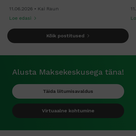
11.06.2026
Kai Raun
11
Loe edasi
Lo
Kõik postitused
Alusta Maksekeskusega täna!
Täida liitumisavaldus
Virtuaalne kohtumine