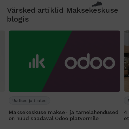
Värsked artiklid Maksekeskuse
blogis
Uudised ja teated
Maksekeskuse makse- ja tarnelahendused
4
on nüüd saadaval Odoo platvormile
e