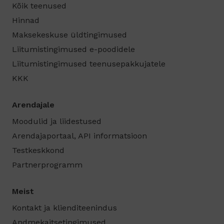
Kõik teenused
Hinnad
Maksekeskuse üldtingimused
Liitumistingimused e-poodidele
Liitumistingimused teenusepakkujatele
KKK
Arendajale
Moodulid ja liidestused
Arendajaportaal, API informatsioon
Testkeskkond
Partnerprogramm
Meist
Kontakt ja klienditeenindus
Andmekaitsetingimused