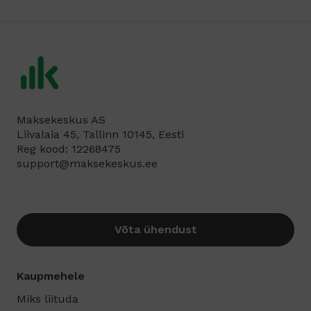
Maksekeskus AS
Liivalaia 45, Tallinn 10145, Eesti
Reg kood: 12268475
support@maksekeskus.ee
Võta ühendust
Kaupmehele
Miks liituda