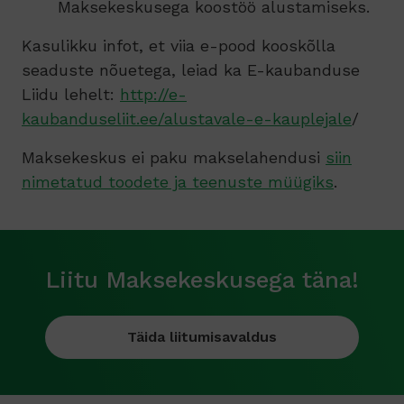
Maksekeskusega koostöö alustamiseks.
Kasulikku infot, et viia e-pood kooskõlla
seaduste nõuetega, leiad ka E-kaubanduse
Liidu lehelt:
http://e-
kaubanduseliit.ee/alustavale-e-kauplejale
/
Maksekeskus ei paku makselahendusi
siin
nimetatud toodete ja teenuste müügiks
.
Liitu Maksekeskusega täna!
Täida liitumisavaldus