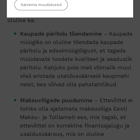
Salvesta muudatused
Pane tähele, et Maksekeskusega liitudes on
oluline ka:
Kaupade päritolu tõendamine
– Kaupade
müügiks on oluline tõendada kaupade
päritolu ja edasimüügiõigust, et tagada
müüdavate toodete kvaliteet ja seaduslik
päritolu. Kahjuks pole meil võimalik muul
viisil eristada usaldusväärseid kaupmehi
neist, kes võivad olla pahatahtlikud.
Maksuvõlgade puudumine
– Ettevõttel ei
tohiks olla ajatamata maksuvõlga Eesti
Maksu- ja Tolliameti ees, mis tagab, et
ettevõttel on korrektne finantsajalugu ja
usaldusväärsus, mis on oluline