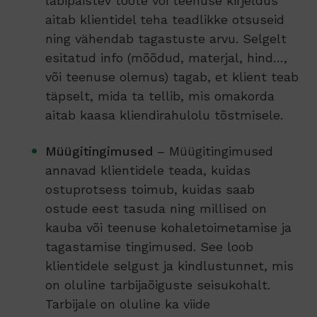
läbipaistev toote või teenuse kirjeldus
aitab klientidel teha teadlikke otsuseid
ning vähendab tagastuste arvu. Selgelt
esitatud info (mõõdud, materjal, hind…,
või teenuse olemus) tagab, et klient teab
täpselt, mida ta tellib, mis omakorda
aitab kaasa kliendirahulolu tõstmisele.
Müügitingimused
– Müügitingimused
annavad klientidele teada, kuidas
ostuprotsess toimub, kuidas saab
ostude eest tasuda ning millised on
kauba või teenuse kohaletoimetamise ja
tagastamise tingimused. See loob
klientidele selgust ja kindlustunnet, mis
on oluline tarbijaõiguste seisukohalt.
Tarbijale on oluline ka viide