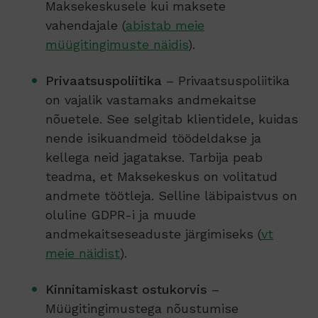
Maksekeskusele kui maksete
vahendajale (
abistab meie
müügitingimuste näidis
).
Privaatsuspoliitika
– Privaatsuspoliitika
on vajalik vastamaks andmekaitse
nõuetele. See selgitab klientidele, kuidas
nende isikuandmeid töödeldakse ja
kellega neid jagatakse. Tarbija peab
teadma, et Maksekeskus on volitatud
andmete töötleja. Selline läbipaistvus on
oluline GDPR-i ja muude
andmekaitseseaduste järgimiseks (
vt
meie näidist
).
Kinnitamiskast ostukorvis
–
Müügitingimustega nõustumise