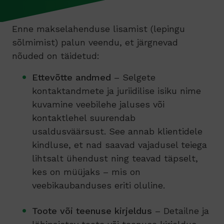
Enne makselahenduse lisamist (lepingu
sõlmimist) palun veendu, et järgnevad
nõuded on täidetud:
Ettevõtte andmed
– Selgete
kontaktandmete ja juriidilise isiku nime
kuvamine veebilehe jaluses või
kontaktlehel suurendab
usaldusväärsust. See annab klientidele
kindluse, et nad saavad vajadusel teiega
lihtsalt ühendust ning teavad täpselt,
kes on müüjaks – mis on
veebikaubanduses eriti oluline.
Toote või teenuse kirjeldus
– Detailne ja