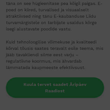
täna on see hügieenitase pea kõigil paigas. E-
poed on kiired, turvalised ja visuaalselt
atraktiivsed ning tänu E-kaubanduse Liidu
turvamärgistele on tarbijate usaldus kõrge
isegi alustavate poodide vastu.
Kuid tehnoloogilise võimekuse ja kvaliteedi
kõrval tõusis saates teravalt esile teema, mis
jääb tavakliendi silme eest varju –
regulatiivne koormus, mis ähvardab
lämmatada kaupmeeste efektiivsust.
Kuula tervet saadet Äripäev
Raadiost