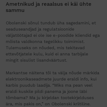
Ametnikud ja reaalsus ei käi ühte
sammu
Obolenski sõnul tundub üha sagedamini, et
seaduseandjad ja regulatsioonide
väljatöötajad ei ole ise e-poodide kliendid ega
mõista valdkonna tegelikku toimimist.
Tulemuseks on nõuded, mis tekitavad
ettevõtjatele kulu, kuid ei anna tarbijale
mingit sisulist lisandväärtust.
Markantse näitena tõi ta välja nõude märkida
elektroonikaseadmete juurde eraldi info, kui
karbis puudub laadija. “Miks ma pean veel
eraldi kuskile pildi panema ja joone läbi
tõmbama? Ma ju kirjeldan tootekirjelduses
ära, mis pakis on,” on Obolenski kriitiline.