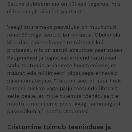
Selline dubleerimine on tülikas tegevus, mis
ei loo mingit sisulist väärtust.
Veelgi suuremaks peavaluks on muutunud
rohepöördega seotud bürokraatia. Obolenski
kirjeldab pakendiraportite täitmist kui
protsessi, mis on aetud absurdse peensuseni.
Kaupmehed ja logistikapartnerid kulutavad
sadu töötunde aruannete koostamisele, et
määratleda millimeetri täpsusega erinevaid
pakendimaterjale. “Fakt on see, et suur hulk
inimesi raiskab väga palju töötunde lihtsalt
selle peale, et mille tulemus tõenäoliselt ei
muutu – me näeme poes ikkagi samasugust
pakendikuhja,” nentis Obolenski.
Eristumine toimub teeninduse ja