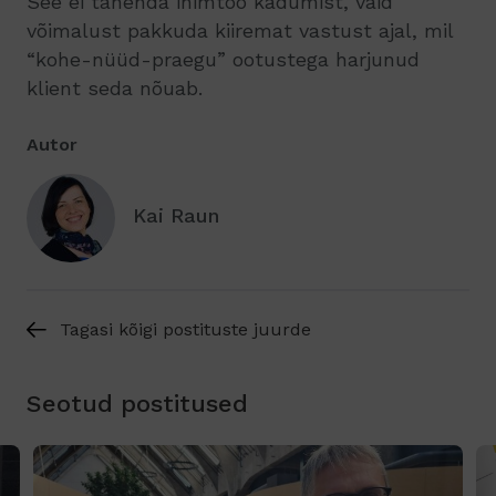
See ei tähenda inimtöö kadumist, vaid
võimalust pakkuda kiiremat vastust ajal, mil
“kohe-nüüd-praegu” ootustega harjunud
klient seda nõuab.
Autor
Kai Raun
Tagasi kõigi postituste juurde
Seotud postitused