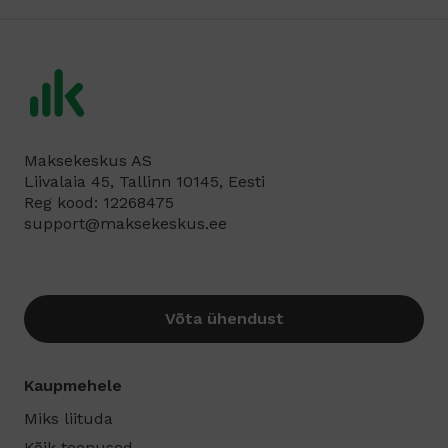
Maksekeskus AS
Liivalaia 45, Tallinn 10145, Eesti
Reg kood: 12268475
support@maksekeskus.ee
Võta ühendust
Kaupmehele
Miks liituda
Kõik teenused