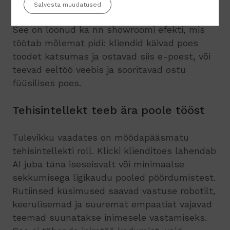
näite.
Salvesta muudatused
See on loonud ka nn showroomi efekti, mis
töötab mõlemat pidi: kliendid käivad poes
toodet katsumas ja ostavad siis e-poest, või
teevad eeltöö veebis ja sooritavad ostu
füüsilises poes.
Tehisintellekt teeb ära poole tööst
Tulevikku vaadates on möödapääsmatu
tehisintellekti roll. Klicki klienditoes lahendab
AI juba täna iseseisvalt või minimaalse
sekkumisega ligikaudu pooled pöördumistest.
Rutiinsed küsimused saavad vastuse robotilt,
keerulisemad ja suuremat empaatiat vajavad
teemad suunatakse inimesele vastamiseks.