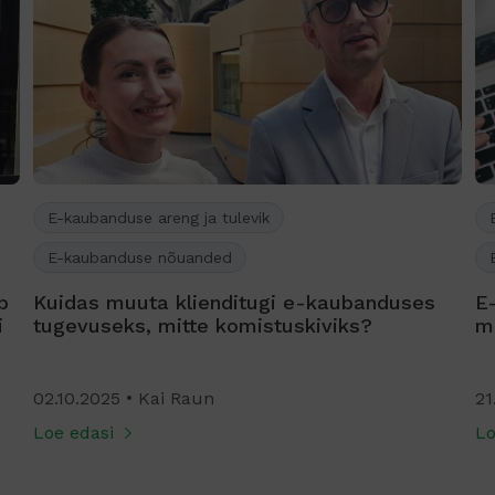
E-kaubanduse areng ja tulevik
E-kaubanduse nõuanded
b
Kuidas muuta klienditugi e-kaubanduses
E
i
tugevuseks, mitte komistuskiviks?
m
02.10.2025
Kai Raun
21
Loe edasi
Lo