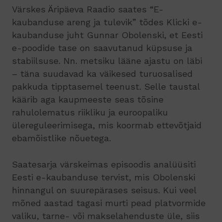
Värskes Äripäeva Raadio saates “E-
kaubanduse areng ja tulevik” tõdes Klicki e-
kaubanduse juht Gunnar Obolenski, et Eesti
e-poodide tase on saavutanud küpsuse ja
stabiilsuse. Nn. metsiku lääne ajastu on läbi
– täna suudavad ka väikesed turuosalised
pakkuda tipptasemel teenust. Selle taustal
käärib aga kaupmeeste seas tõsine
rahulolematus riikliku ja euroopaliku
ülereguleerimisega, mis koormab ettevõtjaid
ebamõistlike nõuetega.
Saatesarja värskeimas episoodis analüüsiti
Eesti e-kaubanduse tervist, mis Obolenski
hinnangul on suurepärases seisus. Kui veel
mõned aastad tagasi murti pead platvormide
valiku, tarne- või makselahenduste üle, siis