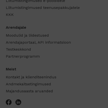
Liitumistingimused e-poodidele
Liitumistingimused teenusepakkujatele
KKK
Arendajale
Moodulid ja liidestused
Arendajaportaal, API informatsioon
Testkeskkond
Partnerprogramm
Meist
Kontakt ja klienditeenindus
Andmekaitsetingimused
Majandusaasta aruanded