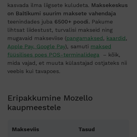
kasvada ilma liigsete kuludeta.
Maksekeskus
on Baltikumi suurim maksete vahendaja
teenindades juba
6500+ poodi.
Pakume
lihtsat liidestust, turvalisi makseid ning
mugavaid makseviise (
pangamaksed
,
kaardid
,
Apple Pay, Google Pay
), samuti
maksed
füüsilises poes POS-terminalidega
– kõik,
mida vajad, et muuta külastajad ostjateks nii
veebis kui tavapoes.
Eripakkumine Mozello
kaupmeestele
Makseviis
Tasud