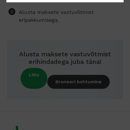
Alusta maksete vastuvõtmist
eripakkumisega.
Alusta maksete vastuvõtmist
erihindadega juba täna!
Liitu
Broneeri kohtumine