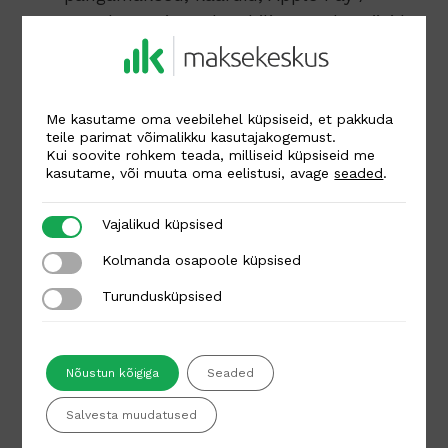
Google Pay ja maksa hiljem makseviisid.
Usaldusväärne partner
— turvalised ja
stabiilsed maksed, vastavus PCI DSS ja
Me kasutame oma veebilehel küpsiseid, et pakkuda
PSD2 standarditele.
teile parimat võimalikku kasutajakogemust.
Kui soovite rohkem teada, milliseid küpsiseid me
kasutame, või muuta oma eelistusi, avage
seaded
.
Ingliskeelne tugi
— tehniline abi ja
nõustamine.
Vajalikud küpsised
Vajalikud küpsised
Kolmanda osapoole küpsised
Kolmanda osapoole küpsised
Kuidas alustada?
Turundusküpsised
Turundusküpsised
Täida
liitumisvorm
Maksekeskuse
Nõustun kõigiga
Seaded
veebilehel.
Salvesta muudatused
Märgi, et kasutad
Mozello
platvormi.