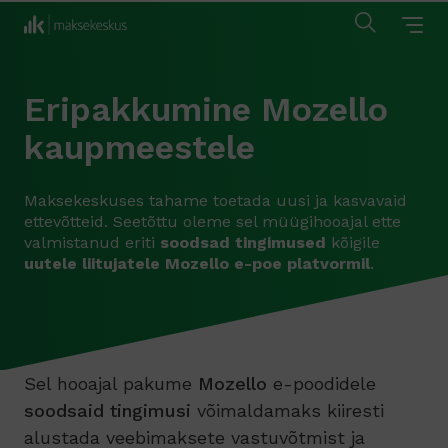
Eripakkumine Mozello
kaupmeestele
Maksekeskuses tahame toetada uusi ja kasvavaid
ettevõtteid. Seetõttu oleme sel müügihooajal ette
valmistanud eriti
soodsad tingimused
kõigile
uutele
liitujatele
Mozello e-poe platvormil
.
Sel hooajal pakume
Mozello
e-poodidele
soodsaid tingimusi
võimaldamaks kiiresti
alustada veebimaksete vastuvõtmist ja