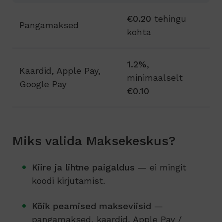
€0.20
tehingu
Pangamaksed
kohta
1.2%
,
Kaardid, Apple Pay,
minimaalselt
Google Pay
€0.10
Miks valida Maksekeskus?
Kiire ja lihtne paigaldus
— ei mingit
koodi kirjutamist.
Kõik peamised makseviisid
—
pangamaksed, kaardid, Apple Pay /