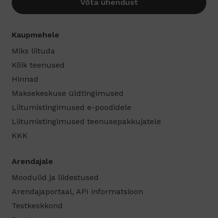
Võta ühendust
Kaupmehele
Miks liituda
Kõik teenused
Hinnad
Maksekeskuse üldtingimused
Liitumistingimused e-poodidele
Liitumistingimused teenusepakkujatele
KKK
Arendajale
Moodulid ja liidestused
Arendajaportaal, API informatsioon
Testkeskkond