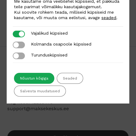
Me kasutame oma veebilehel küpsiseid, et pakkuda
teile parimat võimalikku kasutajakogemust.
oksjonid
Kui soovite rohkem teada, milliseid küpsiseid me
kasutame, või muuta oma eelistusi, avage
seaded
.
tubakas ja tubakalaadsed tooted
Vajalikud küpsised
Vajalikud küpsised
Kolmanda osapoole küpsised
Kolmanda osapoole küpsised
Turundusküpsised
Turundusküpsised
Nõustun kõigiga
Seaded
Maksekeskus AS
Salvesta muudatused
Liivalaia 45, Tallinn 10145, Eesti
Reg kood: 12268475
support@maksekeskus.ee