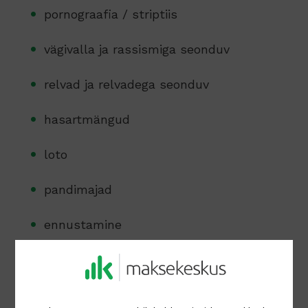
pornograafia / striptiis
vägivalla ja rassismiga seonduv
relvad ja relvadega seonduv
hasartmängud
loto
pandimajad
ennustamine
püramiidskeemid
krüpto