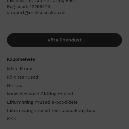
Liivalaia 45, Tallinn 10145, Eesti
Reg kood: 12268475
support@maksekeskus.ee
Võta ühendust
Kaupmehele
Miks liituda
Kõik teenused
Hinnad
Maksekeskuse üldtingimused
Liitumistingimused e-poodidele
Liitumistingimused teenusepakkujatele
KKK