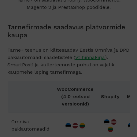
Magento 2 ja PrestaShop poodidele.
Tarnefirmade saadavus platvormide
kaupa
Tarne+ teenus on kättesaadav Eestis Omniva ja DPD
pakiautomaadi saadetistele (
Vt hinnakirja
).
SmartPosti ja kullerteenuste puhul on vajalik
kaupmehe leping tarnefirmaga.
WooCommerce
(4.0-eelsed
Shopify
Mag
versioonid)
Omniva
pakiautomaadid