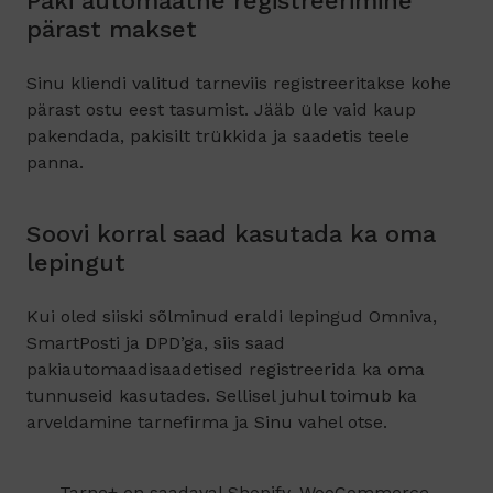
Paki automaatne registreerimine
pärast makset
Sinu kliendi valitud tarneviis registreeritakse kohe
pärast ostu eest tasumist. Jääb üle vaid kaup
pakendada, pakisilt trükkida ja saadetis teele
panna.
Soovi korral saad kasutada ka oma
lepingut
Kui oled siiski sõlminud eraldi lepingud Omniva,
SmartPosti ja DPD’ga, siis saad
pakiautomaadisaadetised registreerida ka oma
tunnuseid kasutades. Sellisel juhul toimub ka
arveldamine tarnefirma ja Sinu vahel otse.
Tarne+ on saadaval Shopify, WooCommerce,