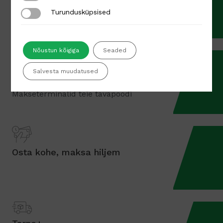
Apple Pay ja Google Pay
Turundusküpsised
Turundusküpsised
Ülimugav ja -kiire makseviis
Nõustun kõigiga
Seaded
Salvesta muudatused
Makseterminalid
Makseterminalid teie tavapoodi
Osta kohe, maksa hiljem