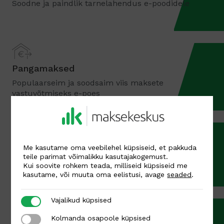
Soodne ja paindlik tarnelahendus e-poodidele
Pangamaksed
Populaarseim ja soodsaim viis maksete
vastuvõtmiseks e-poes
Kaardimaksed
Me kasutame oma veebilehel küpsiseid, et pakkuda
teile parimat võimalikku kasutajakogemust.
Visa, MasterCard
Kui soovite rohkem teada, milliseid küpsiseid me
kasutame, või muuta oma eelistusi, avage
seaded
.
Vajalikud küpsised
Vajalikud küpsised
Kolmanda osapoole küpsised
Kolmanda osapoole küpsised