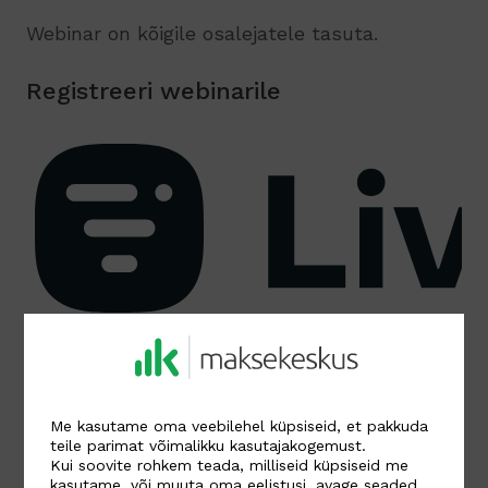
Webinar on kõigile osalejatele tasuta.
Registreeri webinarile
Me kasutame oma veebilehel küpsiseid, et pakkuda
teile parimat võimalikku kasutajakogemust.
Kui soovite rohkem teada, milliseid küpsiseid me
kasutame, või muuta oma eelistusi, avage
seaded
.