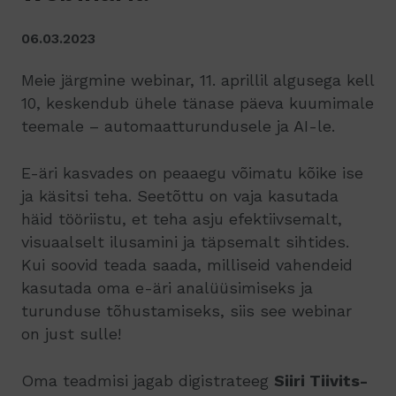
06.03.2023
Meie järgmine webinar, 11. aprillil algusega kell
10, keskendub ühele tänase päeva kuumimale
teemale – automaatturundusele ja AI-le.
E-äri kasvades on peaaegu võimatu kõike ise
ja käsitsi teha. Seetõttu on vaja kasutada
häid tööriistu, et teha asju efektiivsemalt,
visuaalselt ilusamini ja täpsemalt sihtides.
Kui soovid teada saada, milliseid vahendeid
kasutada oma e-äri analüüsimiseks ja
turunduse tõhustamiseks, siis see webinar
on just sulle!
Oma teadmisi jagab digistrateeg
Siiri Tiivits-