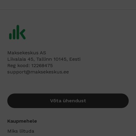
Maksekeskus AS
Liivalaia 45, Tallinn 10145, Eesti
Reg kood: 12268475
support@maksekeskus.ee
Võta ühendust
Kaupmehele
Miks liituda