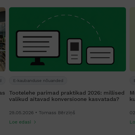
d
E-kaubanduse nõuanded
as
Tootelehe parimad praktikad 2026: millised
Mi
valikud aitavad konversioone kasvatada?
k
29.05.2026
Tomass Bērziņš
02
Loe edasi
Lo