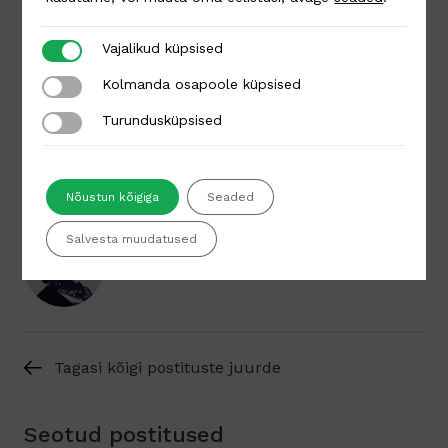
Vajalikud küpsised
Vajalikud küpsised
Kolmanda osapoole küpsised
Kolmanda osapoole küpsised
Turundusküpsised
Turundusküpsised
Nõustun kõigiga
Seaded
Autor
Salvesta muudatused
Kai Raun
Tagasi kõigi postituste juurde
Seotud postitused