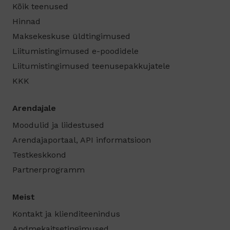
Kõik teenused
Hinnad
Maksekeskuse üldtingimused
Liitumistingimused e-poodidele
Liitumistingimused teenusepakkujatele
KKK
Arendajale
Moodulid ja liidestused
Arendajaportaal, API informatsioon
Testkeskkond
Partnerprogramm
Meist
Kontakt ja klienditeenindus
Andmekaitsetingimused