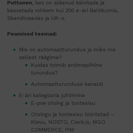
Puttonen
, kes on aidanud käivitada ja
kasvatada rohkem kui 200 e-äri Baltikumis,
Skandinaavias ja UK-s.
Peamised teemad:
Mis on automaatturundus ja miks me
sellest räägime?
Kuidas toimib andmepõhine
turundus?
Automaatturunduse kanalid
E-äri kategooria juhtimine
E-poe otsing ja tootesisu
Otsingu ja tootesisu tööriistad –
Klevu, NOSTO, Clerk.io, MGO
COMMERCE, PIM