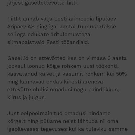
järjest gasellettevõtte tiitli.
Tiitlit annab välja Eesti ärimeedia lipulaev
Äripäev AS ning igal aastal tunnustatakse
sellega edukate äritulemustega
silmapaistvaid Eesti tööandjaid.
Gasellid on ettevõtted kes on viimase 3 aasta
jooksul loonud kõige rohkem uusi töökohti,
kasvatanud käivet ja kasumit rohkem kui 50%
ning kannavad endas kiiresti areneva
ettevõtte olulisi omadusi nagu paindlikkus,
kiirus ja julgus.
Just eelpoolmainitud omadusi hindame
kõrgelt ning püüame neist lähtuda nii oma
igapäevases tegevuses kui ka tuleviku samme