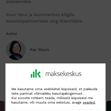
planeerides.
Suur tänu ja kummardus kõigile
koostööpartneritele ning klientidele.
Autor
Kai Raun
Tagasi kõigi postituste juurde
Me kasutame oma veebilehel küpsiseid, et pakkuda
Seotud postitused
teile parimat võimalikku kasutajakogemust.
Kui soovite rohkem teada, milliseid küpsiseid me
kasutame, või muuta oma eelistusi, avage
seaded
.