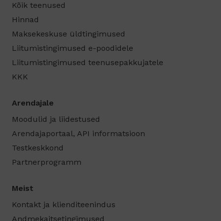
Kõik teenused
Hinnad
Maksekeskuse üldtingimused
Liitumistingimused e-poodidele
Liitumistingimused teenusepakkujatele
KKK
Arendajale
Moodulid ja liidestused
Arendajaportaal, API informatsioon
Testkeskkond
Partnerprogramm
Meist
Kontakt ja klienditeenindus
Andmekaitsetingimused