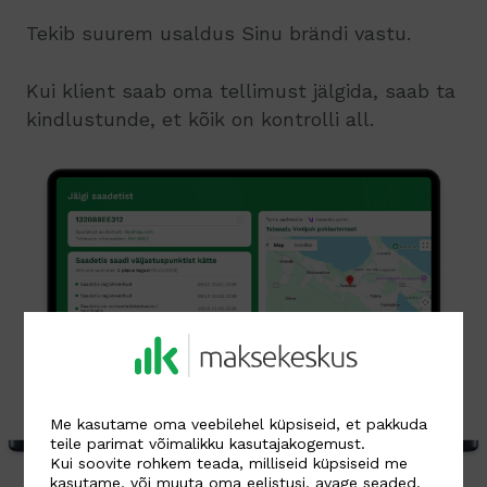
Tekib suurem usaldus Sinu brändi vastu.
Kui klient saab oma tellimust jälgida, saab ta
kindlustunde, et kõik on kontrolli all.
Me kasutame oma veebilehel küpsiseid, et pakkuda
teile parimat võimalikku kasutajakogemust.
Kui soovite rohkem teada, milliseid küpsiseid me
kasutame, või muuta oma eelistusi, avage
seaded
.