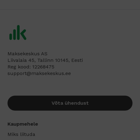
Maksekeskus AS
Liivalaia 45, Tallinn 10145, Eesti
Reg kood: 12268475
support@maksekeskus.ee
Võta ühendust
Kaupmehele
Miks liituda