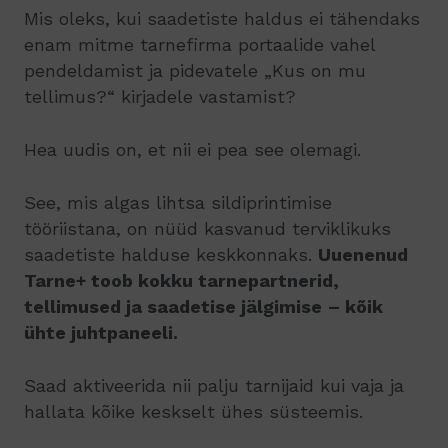
Mis oleks, kui saadetiste haldus ei tähendaks
enam mitme tarnefirma portaalide vahel
pendeldamist ja pidevatele „Kus on mu
tellimus?“ kirjadele vastamist?
Hea uudis on, et nii ei pea see olemagi.
See, mis algas lihtsa sildiprintimise
tööriistana, on nüüd kasvanud terviklikuks
saadetiste halduse keskkonnaks.
Uuenenud
Tarne+ toob kokku tarnepartnerid,
tellimused ja saadetise jälgimise
– kõik
ühte juhtpaneeli.
Saad aktiveerida nii palju tarnijaid kui vaja ja
hallata kõike keskselt ühes süsteemis.