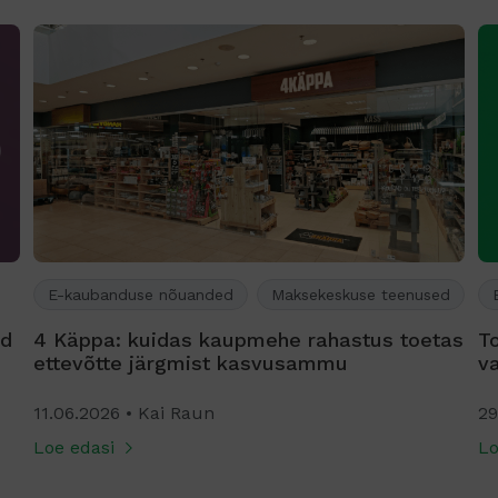
E-kaubanduse nõuanded
Maksekeskuse teenused
ed
4 Käppa: kuidas kaupmehe rahastus toetas
T
ettevõtte järgmist kasvusammu
v
11.06.2026
Kai Raun
29
Loe edasi
Lo