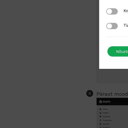
Kolmanda
Ko
Turundus
Tu
Nõust
Pärast mood