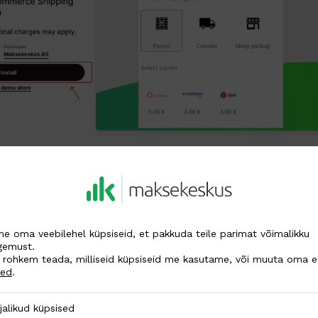
vajuta uuesti nuppu
Install
:
e oma veebilehel küpsiseid, et pakkuda teile parimat võimalikku
gemust.
 rohkem teada, milliseid küpsiseid me kasutame, või muuta oma ee
ded
.
 küpsised
jalikud küpsised