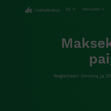
EE
Teenused
Maksek
pa
Registreeri Omniva ja 