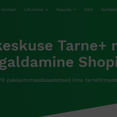
Hinnad
Liitumine
Kasulik
KKK
Kontakt
eskuse Tarne+ 
igaldamine Shopi
DPD pakiautomaadisaadetised ilma tarnefirmade