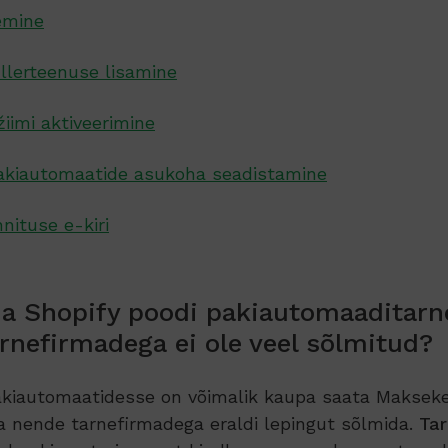
lemine
llerteenuse lisamine
žiimi aktiveerimine
pakiautomaatide asukoha seadistamine
nituse e-kiri
da Shopify poodi pakiautomaaditarne
arnefirmadega ei ole veel sõlmitud?
kiautomaatidesse on võimalik kaupa saata Maksek
ja nende tarnefirmadega eraldi lepingut sõlmida.
Ta