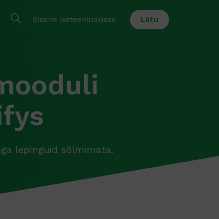
Sisene iseteenindusse
Liitu
mooduli
fys
ga lepinguid sõlmimata.