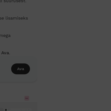
i suurusest.
se lisamiseks
imega
u
Ava
.
Ava