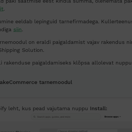
 paki saatmise eest kindla summa, olenemata pak
it
.
mine eeldab lepinguid tarnefirmadega. Kullerteenu
ndiga
siin
.
nemoodul on eraldi paigaldamist vajav rakendus n
ipping Solution.
i rakenduse paigaldamiseks klõpsa allolevat nupp
akeCommerce tarnemoodul
ify leht, kus pead vajutama nuppu
Install: