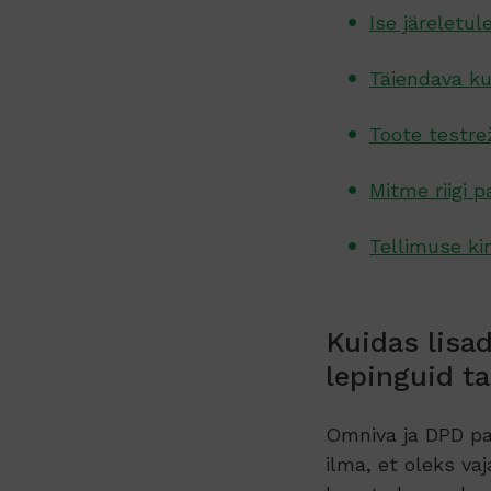
Ise järeletu
Täiendava ku
Toote testre
Mitme riigi 
Tellimuse kin
Kuidas lisa
lepinguid t
Omniva ja DPD pa
ilma, et oleks va