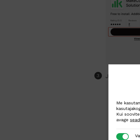
Järgmisena 
Me kasutam
kasutajako
Kui soovite
avage
sea
Vajalikud
Va