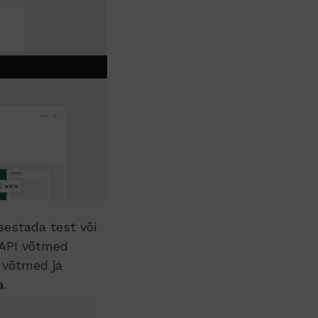
sestada test või
 API võtmed
 võtmed ja
a
.