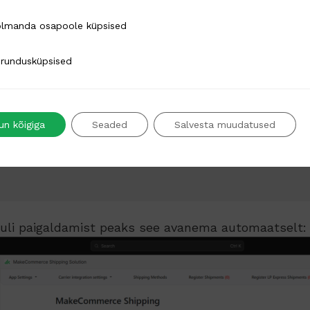
 osapoole küpsised
lmanda osapoole küpsised
küpsised
rundusküpsised
un kõigiga
Seaded
Salvesta muudatused
uli paigaldamist peaks see avanema automaatselt: