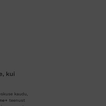
, kui
eskuse kaudu,
rne+
teenust