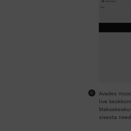
Avades moodu
live keskkon
Maksekesku
sisesta nee