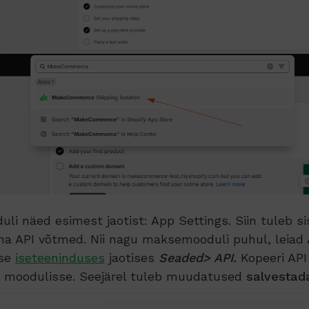
li näed esimest jaotist: App Settings. Siin tuleb si
na API võtmed. Nii nagu maksemooduli puhul, leiad
se
iseteeninduses
jaotises
Seaded> API.
Kopeeri API
d moodulisse. Seejärel tuleb muudatused
salvestad