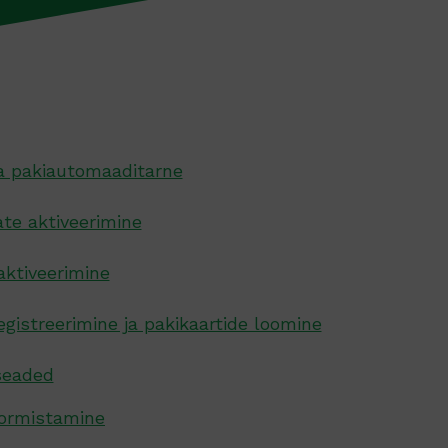
a pakiautomaaditarne
te aktiveerimine
aktiveerimine
egistreerimine ja pakikaartide loomine
seaded
vormistamine