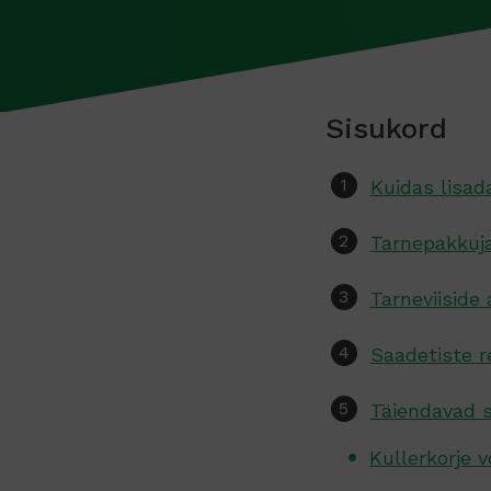
Sisukord
Kuidas lisad
Tarnepakkuja
Tarneviiside 
Saadetiste r
Täiendavad 
Kullerkorje 