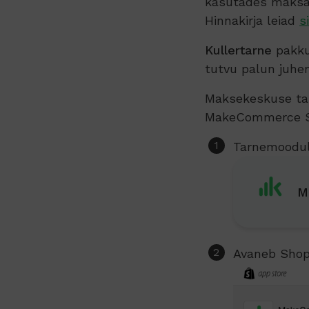
kasutades maksad
Hinnakirja leiad
si
Kullertarne
pakku
tutvu palun juhe
Maksekeskuse tar
MakeCommerce Sh
Tarnemoodul
M
Avaneb Shop