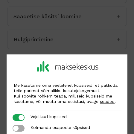
Saadetise käsitsi loomine
Hulgiprintimine
🚚 Vedajate seaded
Lehel
Carriers
saad tarnefirmade seaded
Me kasutame oma veebilehel küpsiseid, et pakkuda
enda vajaduste järgi paika panna.
teile parimat võimalikku kasutajakogemust.
Kui soovite rohkem teada, milliseid küpsiseid me
kasutame, või muuta oma eelistusi, avage
seaded
.
Vedajate muutmine
Vajalikud küpsised
Vajalikud küpsised
Kolmanda osapoole küpsised
Kolmanda osapoole küpsised
Kulleri tarneviisi sisse lülitamine