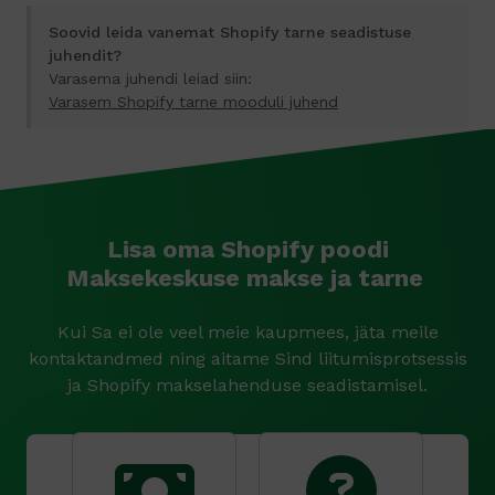
Soovid leida vanemat Shopify tarne seadistuse
juhendit?
Varasema juhendi leiad siin:
Varasem Shopify tarne mooduli juhend
Lisa oma Shopify poodi
Maksekeskuse makse ja tarne
Kui Sa ei ole veel meie kaupmees, jäta meile
kontaktandmed ning aitame Sind liitumisprotsessis
ja Shopify makselahenduse seadistamisel.
R
e
a