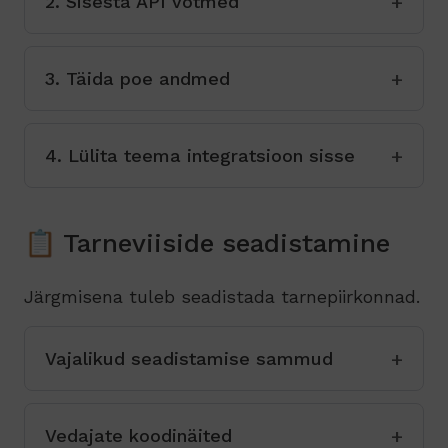
2. Sisesta API võtmed
3. Täida poe andmed
4. Lülita teema integratsioon sisse
📋 Tarneviiside seadistamine
Järgmisena tuleb seadistada tarnepiirkonnad.
Vajalikud seadistamise sammud
Vedajate koodinäited