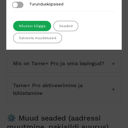
Turundusküpsised
Turundusküpsised
Täiendavate kullerteenuste lisamine
Nõustun kõigiga
Seaded
Salvesta muudatused
Mis on Tarne+?
Mis on Tarne+ Pro ja oma lepingud?
Tarne+ Pro aktiveerimine ja
tühistamine
⚙️ Muud seaded (aadressi
muutmine, pakisildi suurus)