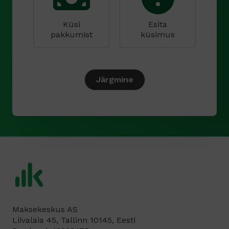
s
o
n
Küsi
Esita
*
pakkumist
küsimus
Järgmine
Maksekeskus AS
Liivalaia 45, Tallinn 10145, Eesti