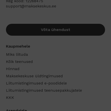
Reg kood: 12268475
support@maksekeskus.ee
Võta ühendust
Kaupmehele
Miks liituda
Kõik teenused
Hinnad
Maksekeskuse üldtingimused
Liitumistingimused e-poodidele
Liitumistingimused teenusepakkujatele
KKK
Arendajale