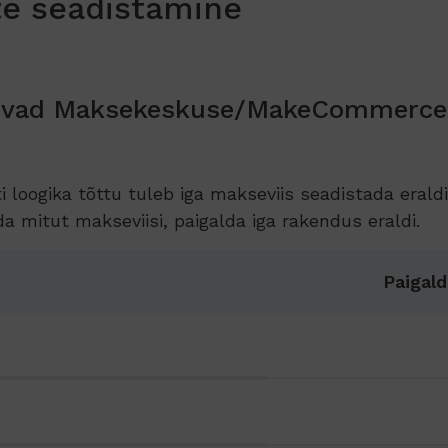
te seadistamine
obivad Maksekeskuse/MakeCommerce’
 loogika tõttu tuleb iga makseviis seadistada erald
a mitut makseviisi, paigalda iga rakendus eraldi.
Paigald