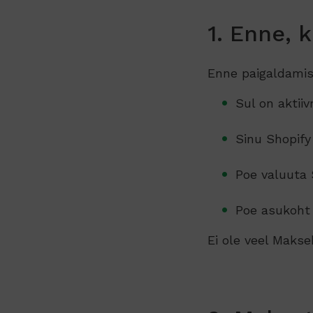
1. Enne, 
Enne paigaldamis
Sul on aktii
Sinu Shopify
Poe valuuta
Poe asukoht
Ei ole veel Maks