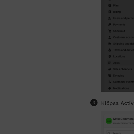
Klõpsa
Acti