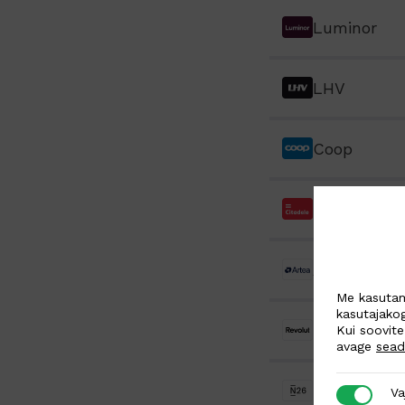
Luminor
LHV
Coop
Citadele
Artea
Me kasutam
kasutajako
Revolut
Kui soovite
avage
sea
N26
Vajalikud
Va