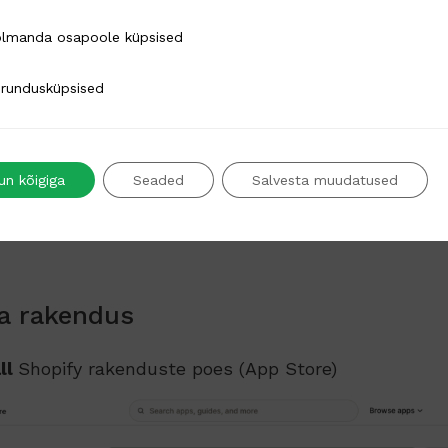
 osapoole küpsised
lmanda osapoole küpsised
Kaardimaksed
küpsised
rundusküpsised
un kõigiga
Seaded
Salvesta muudatused
da rakendus
ll
Shopify rakenduste poes (App Store)