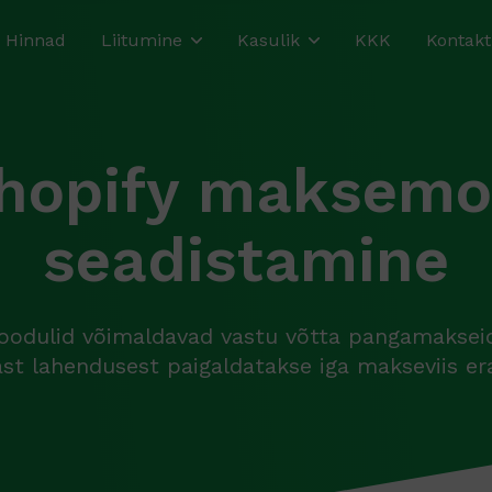
Hinnad
Liitumine
Kasulik
KKK
Kontakt
hopify maksemo
seadistamine
odulid võimaldavad vastu võtta pangamakseid 
st lahendusest paigaldatakse iga makseviis er