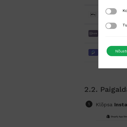
Kolmanda
Ko
Turundus
Tu
Inbank
Nõust
Paysera
2.2. Paigal
Klõpsa
Insta