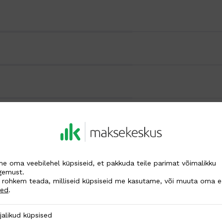
e oma veebilehel küpsiseid, et pakkuda teile parimat võimalikku
gemust.
 rohkem teada, milliseid küpsiseid me kasutame, või muuta oma ee
ded
.
 küpsised
jalikud küpsised