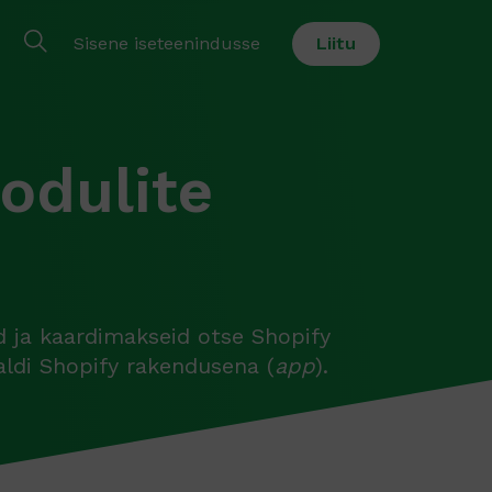
Sisene iseteenindusse
Liitu
odulite
ja kaardimakseid otse Shopify
aldi Shopify rakendusena (
app
).