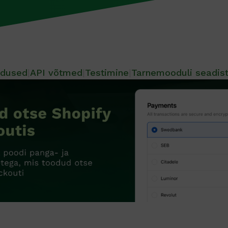
dused
|
API võtmed
|
Testimine
|
Tarnemooduli seadis