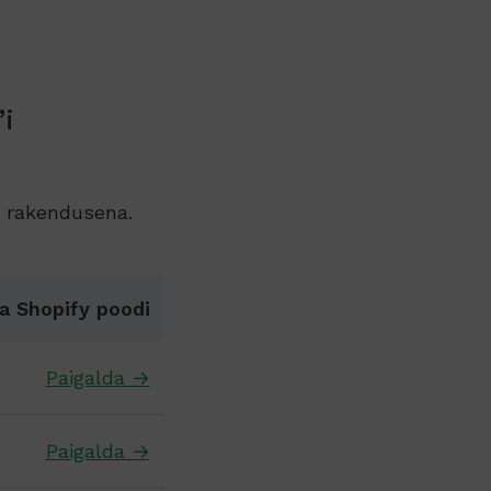
i
i rakendusena.
a Shopify poodi
Paigalda →
Paigalda →