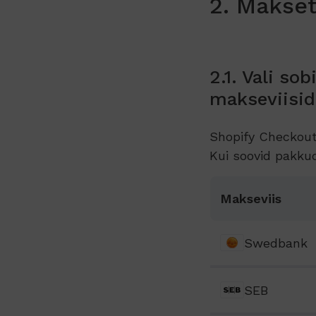
2. Makse
2.1. Vali s
makseviisid
Shopify Checkouti
Kui soovid pakkud
Makseviis
Swedbank
SEB