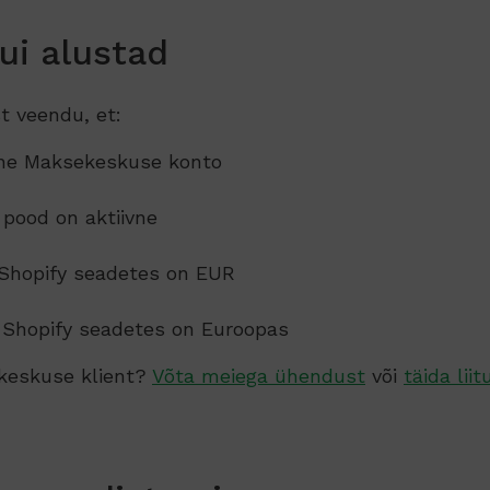
kui alustad
t veendu, et:
vne Maksekeskuse konto
 pood on aktiivne
 Shopify seadetes on EUR
 Shopify seadetes on Euroopas
ekeskuse klient?
Võta meiega ühendust
või
täida lii