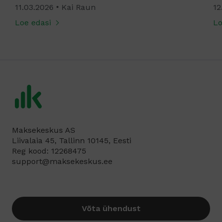
11.03.2026
Kai Raun
12
Loe edasi
Lo
Maksekeskus AS
Liivalaia 45, Tallinn 10145, Eesti
Reg kood: 12268475
support@maksekeskus.ee
Võta ühendust