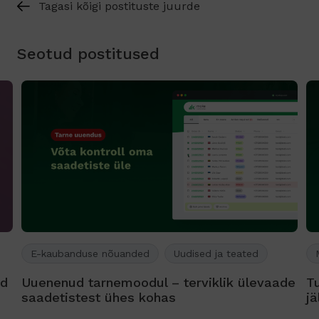
Tagasi kõigi postituste juurde
Seotud postitused
E-kaubanduse nõuanded
Uudised ja teated
ed
Uuenenud tarnemoodul – terviklik ülevaade
T
saadetistest ühes kohas
jä