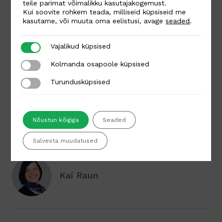
Praktiline webinar on kasulik kõigile e-
teile parimat võimalikku kasutajakogemust.
Kui soovite rohkem teada, milliseid küpsiseid me
kaupmeestele, nii suurtele kui väikestele.
kasutame, või muuta oma eelistusi, avage
seaded
.
Selle käigus saad huvitavaid mõtteid ja
praktilisi soovitusi sisuturunduse edukaks
Vajalikud küpsised
Vajalikud küpsised
rakendamiseks e-poe arendamisel.
Kolmanda osapoole küpsised
Kolmanda osapoole küpsised
Webinar on eesti keeles, eeldatav kestvus
Turundusküpsised
Turundusküpsised
tund ja 15 minutit.
Nõustun kõigiga
Seaded
Salvesta muudatused
Autor
Kai Raun