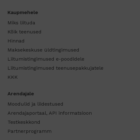
Kaupmehele
Miks liituda
Kõik teenused
Hinnad
Maksekeskuse üldtingimused
Liitumistingimused e-poodidele
Liitumistingimused teenusepakkujatele
KKK
Arendajale
Moodulid ja liidestused
Arendajaportaal, API informatsioon
Testkeskkond
Partnerprogramm