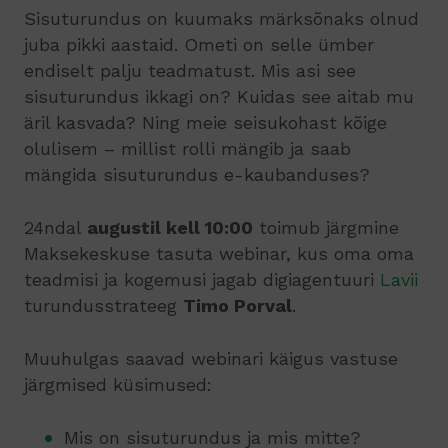
Sisuturundus on kuumaks märksõnaks olnud
juba pikki aastaid. Ometi on selle ümber
endiselt palju teadmatust. Mis asi see
sisuturundus ikkagi on? Kuidas see aitab mu
äril kasvada? Ning meie seisukohast kõige
olulisem – millist rolli mängib ja saab
mängida sisuturundus e-kaubanduses?
24ndal
augustil kell 10:00
toimub järgmine
Maksekeskuse tasuta webinar, kus oma oma
teadmisi ja kogemusi jagab digiagentuuri
Lavii
turundusstrateeg
Timo Porval
.
Muuhulgas saavad webinari käigus vastuse
järgmised küsimused:
Mis on sisuturundus ja mis mitte?