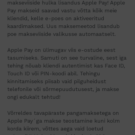
makseviiside hulka lisandus Apple Pay! Apple
Pay makseid saavad vastu võtta kõik meie
kliendid, kelle e-poes on aktiveeritud
kaardimaksed. Uus maksemeetod lisandub
poe makseviiside valikusse automaatselt.
Apple Pay on ülimugav viis e-ostude eest
tasumiseks. Samuti on see turvaline, sest iga
tehing nõuab kliendi autentimist kas Face ID,
Touch ID või PIN-koodi abil. Tehingu
kinnitamiseks piisab vaid pilguheidust
telefonile või sõrmepuudutusest, ja makse
ongi edukalt tehtud!
Võrreldes tavapäraste pangamaksetega on
Apple Pay´ga makse teostamine kuni kolm
korda kiirem, võttes aega vaid loetud