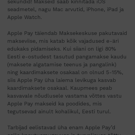
sekundid! Makseid saab kinnitada iOS
seadmetel, nagu Mac arvutid, iPhone, iPad ja
Apple Watch.
Apple Pay täiendab Maksekeskuse pakutavaid
makseviise, mis katab kõik vajadused e-äri
edukaks pidamiseks. Kui siiani on ligi 80%
Eesti e-ostudest tasutud pangamakse kaudu
(maksete algatamise teenus ja pangalink)
ning kaardimaksete osakaal on olnud 5-15%,
siis Apple Pay üha laiema levikuga kasvab
kaardimaksete osakaal. Kaupmees peab
kasvavale nõudlusele vastama võttes vastu
Apple Pay makseid ka poodides, mis
tegutsevad ainult kohalikul, Eesti turul.
Tarbijad eelistavad üha enam Apple Pay’d