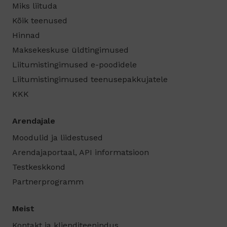
Miks liituda
Kõik teenused
Hinnad
Maksekeskuse üldtingimused
Liitumistingimused e-poodidele
Liitumistingimused teenusepakkujatele
KKK
Arendajale
Moodulid ja liidestused
Arendajaportaal, API informatsioon
Testkeskkond
Partnerprogramm
Meist
Kontakt ja klienditeenindus