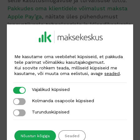
selle kasutusmugavuse ja turvalisuse tõttu.
Pakkudes oma klientidele võimalust maksta
Apple Pay’ga
, näitate üles pühendumust
innovatiivsele tehnoloogiale ja kliendikesksele
teenindusele. Apple Pay makseviisiga tehtud
maksetele kehtivad kaardimakse
teenustasud.
Me kasutame oma veebilehel küpsiseid, et pakkuda
teile parimat võimalikku kasutajakogemust.
Autor
Kui soovite rohkem teada, milliseid küpsiseid me
kasutame, või muuta oma eelistusi, avage
seaded
.
Kai Raun
Vajalikud küpsised
Vajalikud küpsised
Kolmanda osapoole küpsised
Kolmanda osapoole küpsised
Turundusküpsised
Turundusküpsised
Tagasi kõigi postituste juurde
Nõustun kõigiga
Seaded
Seotud postitused