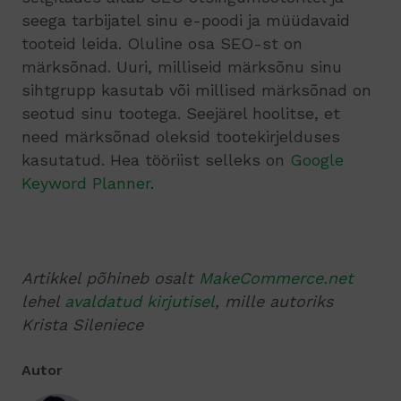
seega tarbijatel sinu e-poodi ja müüdavaid
tooteid leida. Oluline osa SEO-st on
märksõnad. Uuri, milliseid märksõnu sinu
sihtgrupp kasutab või millised märksõnad on
seotud sinu tootega. Seejärel hoolitse, et
need märksõnad oleksid tootekirjelduses
kasutatud. Hea tööriist selleks on
Google
Keyword Planner
.
Artikkel põhineb osalt
MakeCommerce.net
lehel
avaldatud kirjutisel
, mille autoriks
Krista Sileniece
Autor