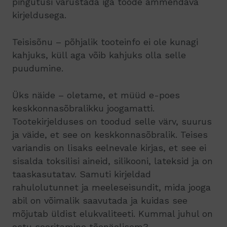
pingutusi varustada iga toode ammendava
kirjeldusega.
Teisisõnu – põhjalik tooteinfo ei ole kunagi
kahjuks, küll aga võib kahjuks olla selle
puudumine.
Üks näide – oletame, et müüd e-poes
keskkonnasõbralikku joogamatti.
Tootekirjelduses on toodud selle värv, suurus
ja väide, et see on keskkonnasõbralik. Teises
variandis on lisaks eelnevale kirjas, et see ei
sisalda toksilisi aineid, silikooni, lateksid ja on
taaskasutatav. Samuti kirjeldad
rahulolutunnet ja meeleseisundit, mida jooga
abil on võimalik saavutada ja kuidas see
mõjutab üldist elukvaliteeti. Kummal juhul on
ostu sooritamine tõenäolisem?