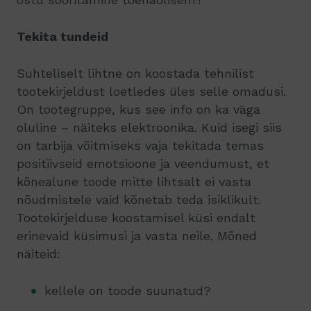
Tekita tundeid
Suhteliselt lihtne on koostada tehnilist
tootekirjeldust loetledes üles selle omadusi.
On tootegruppe, kus see info on ka väga
oluline – näiteks elektroonika. Kuid isegi siis
on tarbija võitmiseks vaja tekitada temas
positiivseid emotsioone ja veendumust, et
kõnealune toode mitte lihtsalt ei vasta
nõudmistele vaid kõnetab teda isiklikult.
Tootekirjelduse koostamisel küsi endalt
erinevaid küsimusi ja vasta neile. Mõned
näiteid:
kellele on toode suunatud?