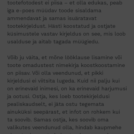
tootefotodest ei piisa – et olla edukas, peab
iga e-poes müüdav toode sisaldama
ammendavat ja samas isuäratavat
tootekirjeldust. Hästi koostatud ja ostjate
küsimustele vastav kirjeldus on see, mis loob
usalduse ja aitab tagada müügiedu.
Võib ju väita, et mõne lööklause lisamine või
toote omadustest nimekirja koostkoostamine
on piisav. Või olla veendunud, et pikki
kirjeldusi ei viitsita lugeda. Kuid nii palju kui
on erinevaid inimesi, on ka erinevaid harjumusi
ja ootusi. Ostja, kes loeb tootekirjeldusi
pealiskaudselt, ei jäta ostu tegemata
ainuküksi seepärast, et infot on rohkem kui
ta soovib. Samas ostja, kes soovib oma
valikutes veendunud olla, hindab kaupmehe