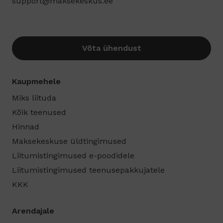
support@maksekeskus.ee
Võta ühendust
Kaupmehele
Miks liituda
Kõik teenused
Hinnad
Maksekeskuse üldtingimused
Liitumistingimused e-poodidele
Liitumistingimused teenusepakkujatele
KKK
Arendajale