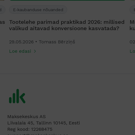
d
E-kaubanduse nõuanded
as
Tootelehe parimad praktikad 2026: millised
Mi
valikud aitavad konversioone kasvatada?
k
29.05.2026
Tomass Bērziņš
02
Loe edasi
Lo
Maksekeskus AS
Liivalaia 45, Tallinn 10145, Eesti
Reg kood: 12268475