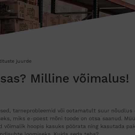
tituste juurde
sas? Milline võimalus!
used, tarneprobleemid või ootamatult suur nõudlus 
useks, miks e-poest mõni toode on otsa saanud. Mü
d võimalik hoopis kasuks pöörata ning kasutada pa
endisuhte loomiseks. Kuida seda teha?