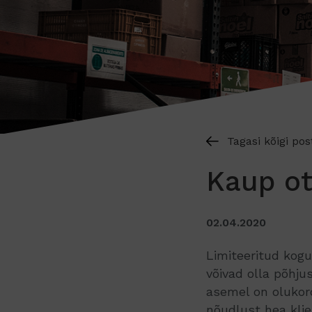
Tagasi kõigi pos
Kaup ot
02.04.2020
Limiteeritud kog
võivad olla põhj
asemel on olukor
nõudlust hea kli