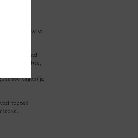
 enam müügile ei
tis eraldi
Selle asemel
le. Nii suunad
404-error lehte,
rtimendist
gusesse tagasi ja
avad tooted
miseks.