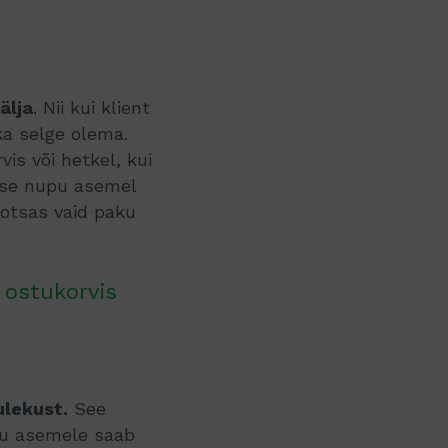
älja
. Nii kui klient
ka selge olema.
is või hetkel, kui
mise nupu asemel
 otsas vaid paku
 ostukorvis
ulekust.
See
upu asemele saab