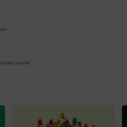
aun
tituste juurde