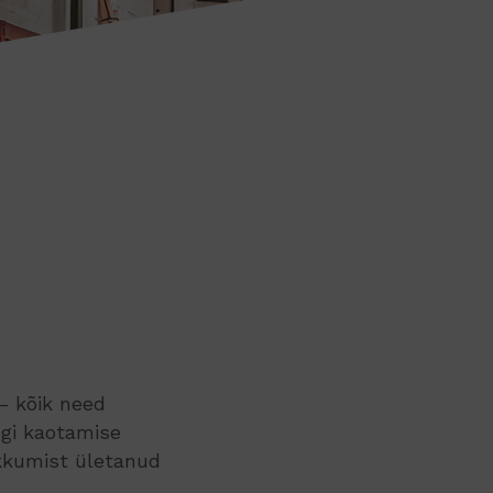
– kõik need
ügi kaotamise
kkumist ületanud