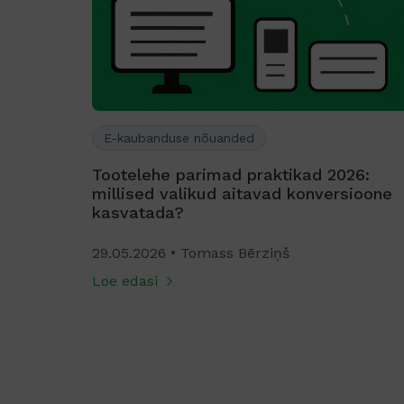
E-kaubanduse nõuanded
Tootelehe parimad praktikad 2026:
millised valikud aitavad konversioone
stus
kasvatada?
vusammu
29.05.2026
Tomass Bērziņš
Loe edasi