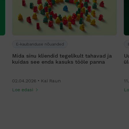
E-kaubanduse nõuanded
Mida sinu kliendid tegelikult tahavad ja
U
kuidas see enda kasuks tööle panna
ü
02.04.2026
Kai Raun
11
Loe edasi
Lo