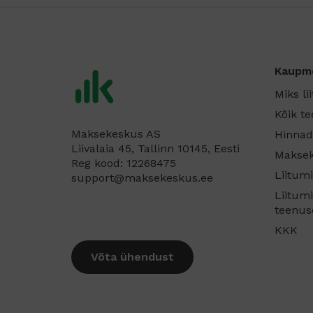
Kaupm
Miks li
Kõik t
Maksekeskus AS
Hinnad
Liivalaia 45, Tallinn 10145, Eesti
Maksek
Reg kood: 12268475
Liitum
support@maksekeskus.ee
Liitum
teenus
KKK
Võta ühendust