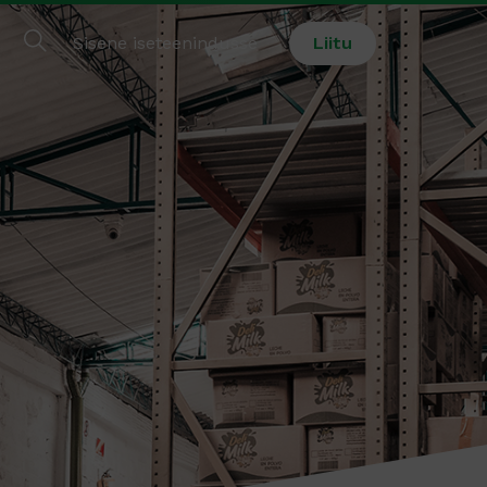
Sisene iseteenindusse
Liitu