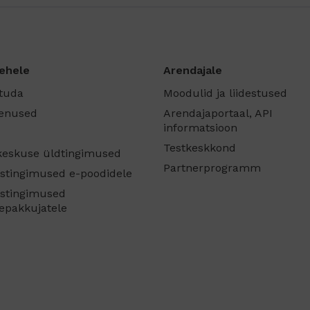
ehele
Arendajale
ituda
Moodulid ja liidestused
eenused
Arendajaportaal, API
informatsioon
Testkeskkond
eskuse üldtingimused
Partnerprogramm
istingimused e-poodidele
istingimused
epakkujatele