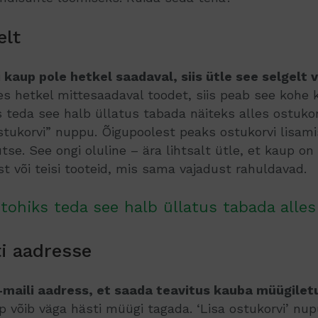
elt
i kaup pole hetkel saadaval, siis ütle see selgelt v
s hetkel mittesaadaval toodet, siis peab see kohe 
ks teda see halb üllatus tabada näiteks alles ostukorv
ostukorvi” nuppu. Õigupoolest peaks ostukorvi lisa
se. See ongi oluline – ära lihtsalt ütle, et kaup on
t või teisi tooteid, mis sama vajadust rahuldavad.
 tohiks teda see halb üllatus tabada alles
i aadresse
-maili aadress, et saada teavitus kauba müügilet
pp võib väga hästi müügi tagada. ‘Lisa ostukorvi’ n