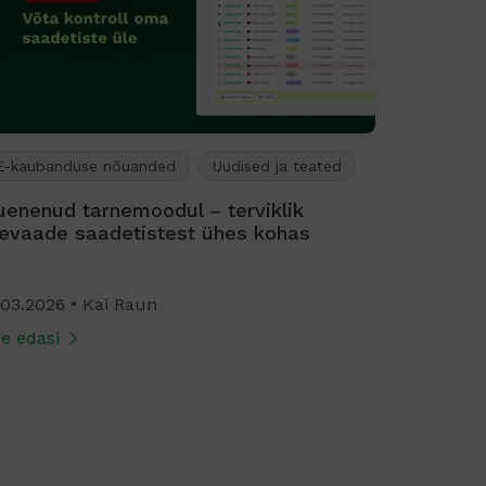
E-kaubanduse nõuanded
Uudised ja teated
E-kauban
uenenud tarnemoodul – terviklik
Muinasju
levaade saadetistest ühes kohas
.03.2026
Kai Raun
11.03.2026
e edasi
Loe edasi