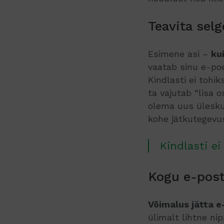
Teavita selg
Esimene asi –
ku
vaatab sinu e-poe
Kindlasti ei tohi
ta vajutab “lisa 
olema uus üleskut
kohe jätkutegevus
Kindlasti ei
Kogu e-post
Võimalus jätta e
ülimalt lihtne ni