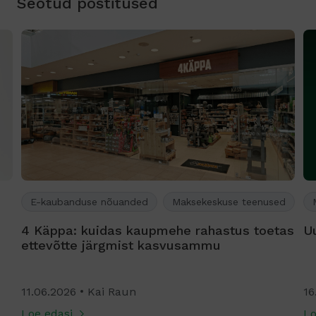
Seotud postitused
E-kaubanduse nõuanded
Maksekeskuse teenused
4 Käppa: kuidas kaupmehe rahastus toetas
U
ettevõtte järgmist kasvusammu
11.06.2026
Kai Raun
16
Loe edasi
Lo