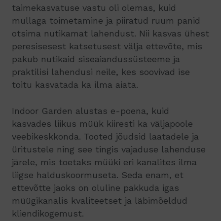
taimekasvatuse vastu oli olemas, kuid
mullaga toimetamine ja piiratud ruum panid
otsima nutikamat lahendust. Nii kasvas ühest
peresisesest katsetusest välja ettevõte, mis
pakub nutikaid siseaiandussüsteeme ja
praktilisi lahendusi neile, kes soovivad ise
toitu kasvatada ka ilma aiata.
Indoor Garden alustas e-poena, kuid
kasvades liikus müük kiiresti ka väljapoole
veebikeskkonda. Tooted jõudsid laatadele ja
üritustele ning see tingis vajaduse lahenduse
järele, mis toetaks müüki eri kanalites ilma
liigse halduskoormuseta. Seda enam, et
ettevõtte jaoks on oluline pakkuda igas
müügikanalis kvaliteetset ja läbimõeldud
kliendikogemust.