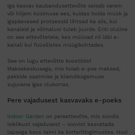
Iga kasvav kaubandusettevõte seisab varem
või hiljem küsimuse ees, kuidas hoida müük ja
igapäevased protsessid lihtsad ka siis, kui
kanaleid ja võimalusi tuleb juurde. Eriti oluline
on see ettevõtetele, kes müüvad nii läbi e-
kanali kui füüsilistes müügikohtades.
See on lugu ettevõtte koostööst
Maksekeskusega, mis hoiab e-poe maksed,
pakkide saatmise ja kliendikogemuse
sujuvana igas olukorras.
Pere vajadusest kasvavaks e-poeks
Indoor Garden
on pereettevõte, mis sündis
isiklikust vajadusest – soovist kasvatada
lapsega koos taimi ka korteritingimustes. Huvi