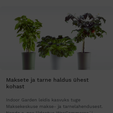
Maksete ja tarne haldus ühest
kohast
Indoor Garden leidis kasvuks tuge
Maksekeskuse makse- ja tarnelahendusest.
Nende e-poe liidestus WooCommerce´i