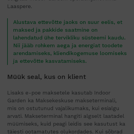
Laaspere.
Alustava ettevõtte jaoks on suur eelis, et
maksed ja pakkide saatmine on
lahendatud ühe tervikliku süsteemi kaudu.
Nii jääb rohkem aega ja energiat toodete
arendamiseks, kliendikogemuse loomiseks
ja ettevõtte kasvatamiseks.
Müük seal, kus on klient
Lisaks e-poe maksetele kasutab Indoor
Garden ka Maksekeskuse makseterminali,
mis on ostutunud vajalikumaks, kui esialgu
arvati. Makseterminal hangiti algselt laatadel
müümiseks, kuid peagi leidis see kasutust ka
täiesti ootamatutes olukordades. Kui sõbrad