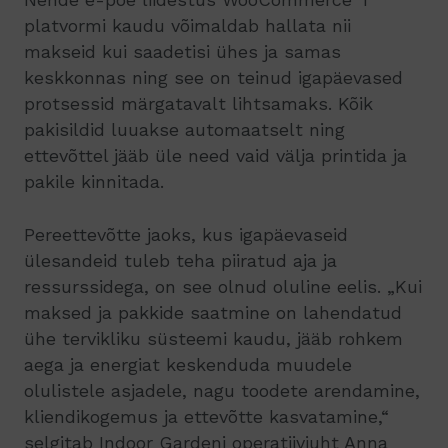
platvormi kaudu võimaldab hallata nii
makseid kui saadetisi ühes ja samas
keskkonnas ning see on teinud igapäevased
protsessid märgatavalt lihtsamaks. Kõik
pakisildid luuakse automaatselt ning
ettevõttel jääb üle need vaid välja printida ja
pakile kinnitada.
Pereettevõtte jaoks, kus igapäevaseid
ülesandeid tuleb teha piiratud aja ja
ressurssidega, on see olnud oluline eelis. „Kui
maksed ja pakkide saatmine on lahendatud
ühe tervikliku süsteemi kaudu, jääb rohkem
aega ja energiat keskenduda muudele
olulistele asjadele, nagu toodete arendamine,
kliendikogemus ja ettevõtte kasvatamine,“
selgitab Indoor Gardeni operatiivjuht Anna