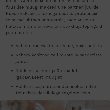
Indoor Gardenil koondada nii e-poe kui ka
füüsilise müügi maksed ühe partneri juurde.
Kuna maksed ja tarnega seotud protsessid
toimivad ühtses süsteemis, kaob vajadus
hallata mitme erineva tarnepakkuja lepinguid
ja aruandlust.
Vähem erinevaid süsteeme, mida hallata
Vähem käsitööd tellimuste ja saadetiste
juures
Rohkem selgust ja ülevaadet
igapäevasest müügist
Rohkem aega äri arendamiseks, mitte
tehniliste detailidega tegelemiseks.