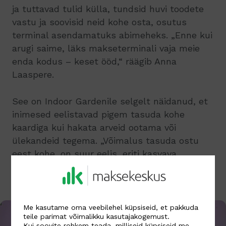
ja tuttavad tulid külla, tundsid huvi toodete
vastu ja soovisid neid kohe osta, osutus
terminal asendamatuks abimeheks. „Enne kui
arugi saime, läks makseterminali vaja meie
enda kodus – keset ööd,“ räägib Anna
Laaspere.
See on Indoor Gardenile selgelt näidanud, et
inimesed eelistavad pigem tasuda kohe
kaardiga kui hakata arveid ootama või
ülekandeid tegema. „Võimalus tasuda ostu
eest kohe, on suur eelis, eriti kasvava
ettevõtte puhul, kus iga müük on väga suure
kaaluga,“ leiab ta.
Me kasutame oma veebilehel küpsiseid, et pakkuda
teile parimat võimalikku kasutajakogemust.
Kui soovite rohkem teada, milliseid küpsiseid me