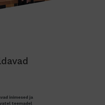
ldavad
avad inimesed ja
evatel teemadel