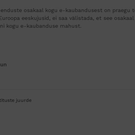
enduste osakaal kogu e-kaubandusest on praegu tõ
roopa eeskujusid, ei saa välistada, et see osakaal 
uni kogu e-kaubanduse mahust.
aun
tituste juurde