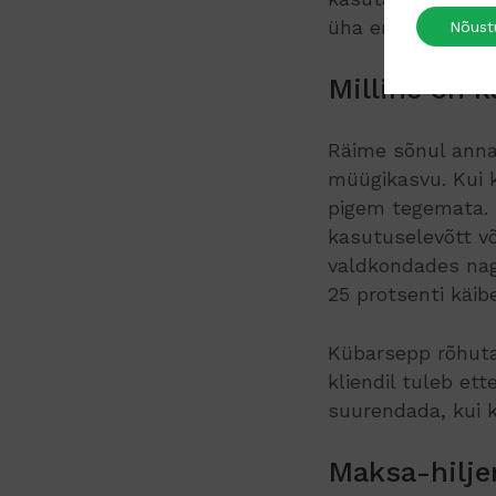
üha enam kasutat
Nõust
Milline on 
Räime sõnul ann
müügikasvu. Kui k
pigem tegemata. 
kasutuselevõtt v
valdkondades nag
25 protsenti käib
Kübarsepp rõhuta
kliendil tuleb et
suurendada, kui k
Maksa-hilje