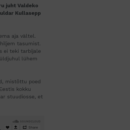
ru juht Valdeko
uldar Kullasepp
ma aja vältel.
hiljem tasumist.
ei teki tarbijale
üldjuhul lühem
d, mistõttu poed
 Eestis kokku
ar stuudiosse, et