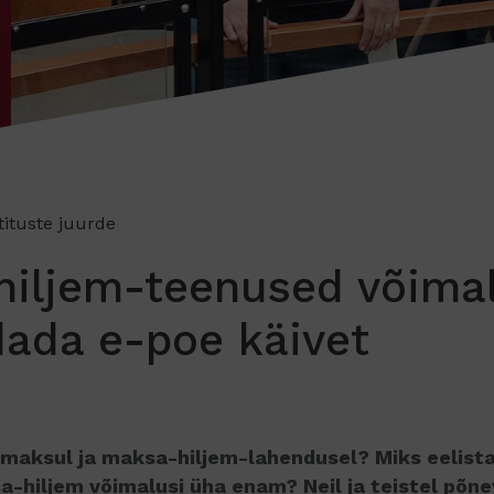
tituste juurde
hiljem-teenused võima
ada e-poe käivet
lmaksul ja maksa-hiljem-lahendusel? Miks eelist
-hiljem võimalusi üha enam? Neil ja teistel põn