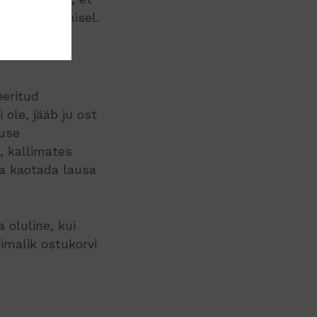
letite ostmisel.
eritud
 ole, jääb ju ost
duse
, kallimates
a kaotada lausa
oluline, kui
imalik ostukorvi