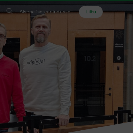
Sisene iseteenindusse
Liitu