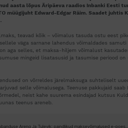
ud aasta lõpus Äripäeva raadios Inbanki Eesti tu
TO müügijuht Edward-Edgar Räim. Saadet juhtis K
.
lmaks, teavad kõik – võimalus tasuda ostu eest pike
sellele väga sarnane lahendus võimaldades samuti 
 on aga selles, et maksa-hiljem võimalust kasutades 
umuse mingeid lisatasusid ja tasumise periood on 
endused on võrreldes järelmaksuga suhteliselt uue
 harjuvad selle võimalusega. Teenuse pakkujaid saab
õrmedel, neist kahe suurema esindajad kutsus Kuld
suunas teenus areneb.