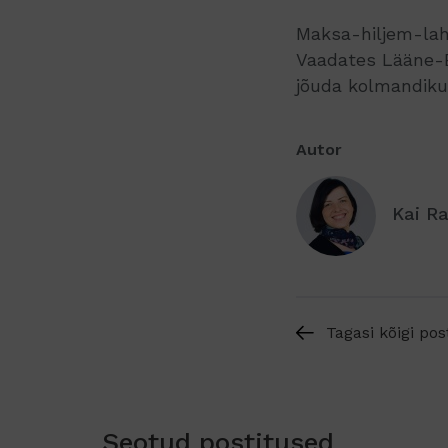
Maksa-hiljem-lah
Vaadates Lääne-Eu
jõuda kolmandik
Autor
Kai R
Tagasi kõigi pos
Seotud postitused