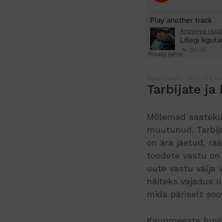
Äripäeva raadio
·
26.12.23 E-kau
Tarbijate j
Mõlemad saatekül
muutunud. Tarbij
on ära jäetud, rä
toodete vastu on
uute vastu välja 
näiteks vajadus u
mida päriselt soo
Kaupmeeste huvi u