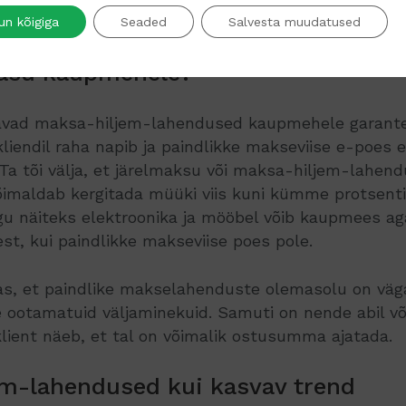
akse maksa-hiljem-lahendusi ka näiteks ürituste pi
un kõigiga
Seaded
Salvesta muudatused
kasu kaupmehele?
avad maksa-hiljem-lahendused kaupmehele garante
liendil raha napib ja paindlikke makseviise e-poes ei
Ta tõi välja, et järelmaksu või maksa-hiljem-lahen
õimaldab kergitada müüki viis kuni kümme protsenti
u näiteks elektroonika ja mööbel võib kaupmees ag
est, kui paindlikke makseviise poes pole.
s, et paindlike makselahenduste olemasolu on väga 
te ootamatuid väljaminekuid. Samuti on nende abil võ
lient näeb, et tal on võimalik ostusumma ajatada.
m-lahendused kui kasvav trend