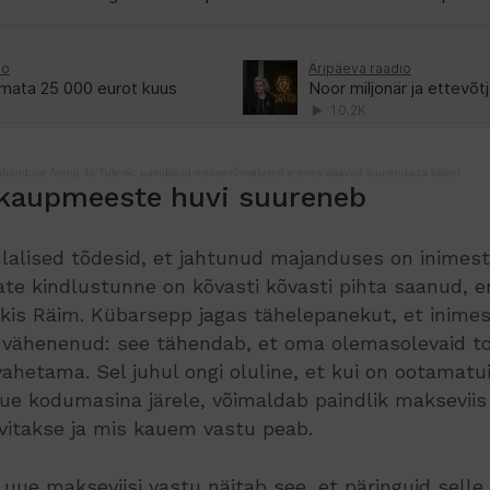
banduse Areng Ja Tulevik: paindlikud maksevõimalused e‑poes aitavad suurendada käivet
a kaupmeeste huvi suureneb
alised tõdesid, et jahtunud majanduses on inimes
ate kindlustunne on kõvasti kõvasti pihta saanud, 
äkis Räim. Kübarsepp jagas tähelepanekut, et inime
 vähenenud: see tähendab, et oma olemasolevaid too
vahetama. Sel juhul ongi oluline, et kui on ootamatu
ue kodumasina järele, võimaldab paindlik makseviis 
vitakse ja mis kauem vastu peab.
ue makseviisi vastu näitab see, et päringuid selle