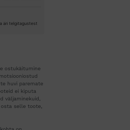
te ostukäitumine
emotsiooniostud
ste huvi paremate
teid ei kiputa
id väljaminekuid,
osta selle toote,
 kohta on