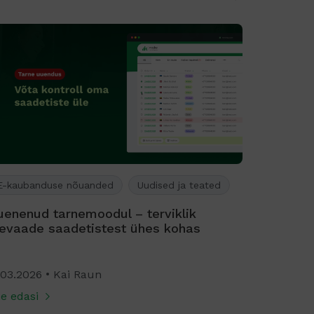
E-kaubanduse nõuanded
Kliendilood
E-kauban
uinasjutt, mis elab edasi e-poes
5 sammu,
ostukor
.03.2026
Kai Raun
13.02.202
e edasi
Loe edasi