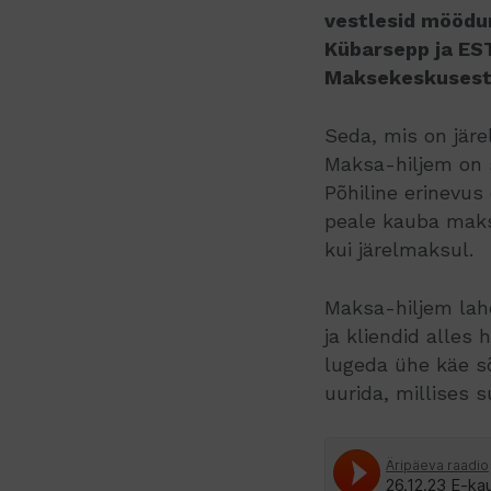
vestlesid möödun
Kübarsepp ja ES
Maksekeskusest
Seda, mis on järe
Maksa-hiljem on 
Põhiline erinevus
peale kauba maks
kui järelmaksul.
Maksa-hiljem lah
ja kliendid alles
lugeda ühe käe s
uurida, millises 