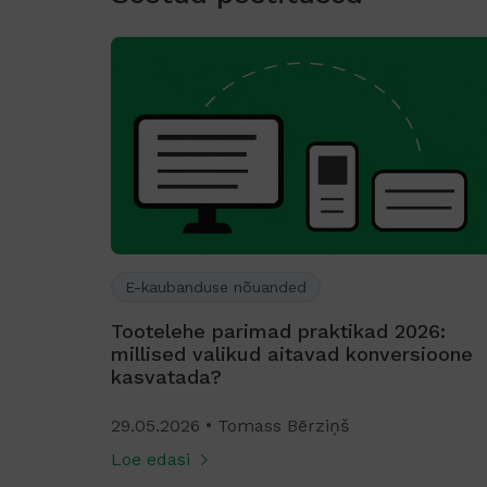
E-kaubanduse nõuanded
26:
Mida sinu kliendid tegelikult tahavad j
sioone
kuidas see enda kasuks tööle panna
02.04.2026
Kai Raun
Loe edasi