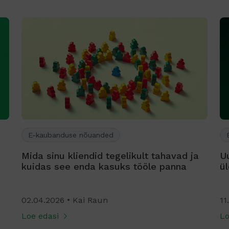
E-kaubanduse nõuanded
Uudised ja teated
a
Uuenenud tarnemoodul – terviklik
M
ülevaade saadetistest ühes kohas
11.03.2026
Kai Raun
11
Loe edasi
Lo