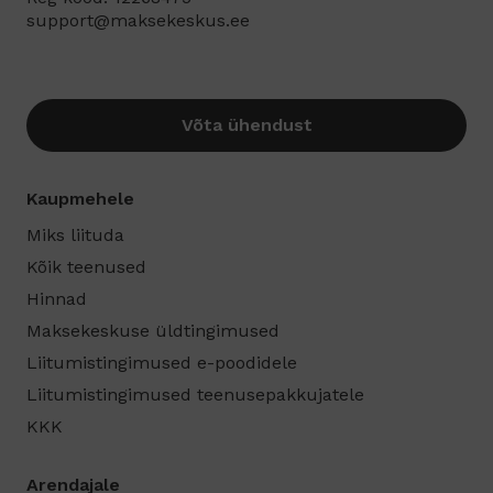
support@maksekeskus.ee
Võta ühendust
Kaupmehele
Miks liituda
Kõik teenused
Hinnad
Maksekeskuse üldtingimused
Liitumistingimused e-poodidele
Liitumistingimused teenusepakkujatele
KKK
Arendajale