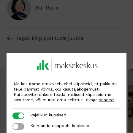
Kai Raun
Tagasi kõigi postituste juurde
Seotud postitused
Me kasutame oma veebilehel küpsiseid, et pakkuda
teile parimat võimalikku kasutajakogemust.
Kui soovite rohkem teada, milliseid küpsiseid me
kasutame, või muuta oma eelistusi, avage
seaded
.
Vajalikud küpsised
Vajalikud küpsised
Kolmanda osapoole küpsised
Kolmanda osapoole küpsised