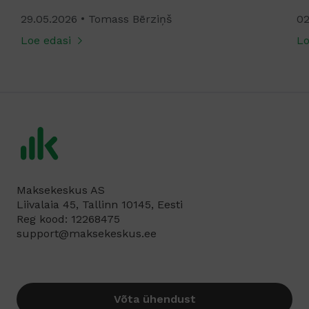
29.05.2026
Tomass Bērziņš
02
Loe edasi
Lo
Maksekeskus AS
Liivalaia 45, Tallinn 10145, Eesti
Reg kood: 12268475
support@maksekeskus.ee
Võta ühendust