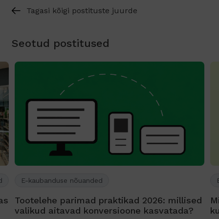
Tagasi kõigi postituste juurde
Seotud postitused
d
E-kaubanduse nõuanded
as
Tootelehe parimad praktikad 2026: millised
Mi
valikud aitavad konversioone kasvatada?
k