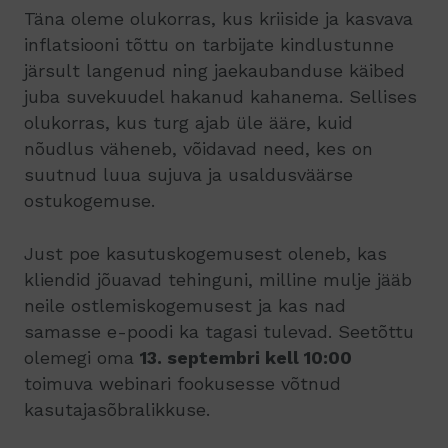
Täna oleme olukorras, kus kriiside ja kasvava
inflatsiooni tõttu on tarbijate kindlustunne
järsult langenud ning jaekaubanduse käibed
juba suvekuudel hakanud kahanema. Sellises
olukorras, kus turg ajab üle ääre, kuid
nõudlus väheneb, võidavad need, kes on
suutnud luua sujuva ja usaldusväärse
ostukogemuse.
Just poe kasutuskogemusest oleneb, kas
kliendid jõuavad tehinguni, milline mulje jääb
neile ostlemiskogemusest ja kas nad
samasse e-poodi ka tagasi tulevad. Seetõttu
olemegi oma
13. septembri kell 10:00
toimuva webinari fookusesse võtnud
kasutajasõbralikkuse.