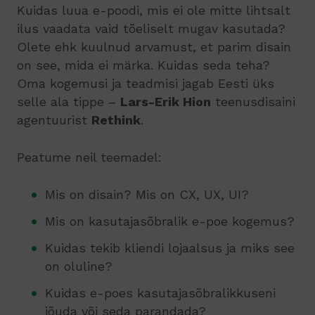
Kuidas luua e-poodi, mis ei ole mitte lihtsalt
ilus vaadata vaid tõeliselt mugav kasutada?
Olete ehk kuulnud arvamust, et parim disain
on see, mida ei märka. Kuidas seda teha?
Oma kogemusi ja teadmisi jagab Eesti üks
selle ala tippe –
Lars-Erik Hion
teenusdisaini
agentuurist
Rethink
.
Peatume neil teemadel:
Mis on disain? Mis on CX, UX, UI?
Mis on kasutajasõbralik e-poe kogemus?
Kuidas tekib kliendi lojaalsus ja miks see
on oluline?
Kuidas e-poes kasutajasõbralikkuseni
jõuda või seda parandada?