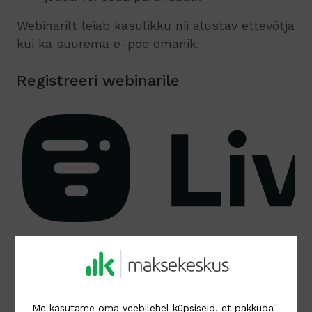
Webinarilt leiab kasulikku nii alustav ettevõtja
kui ka suurema e-poe omanik.
Registreeri webinarile
Me kasutame oma veebilehel küpsiseid, et pakkuda