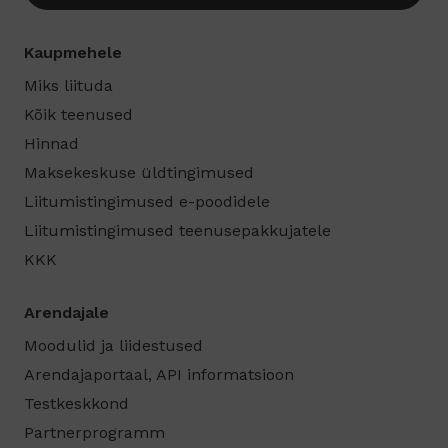
Kaupmehele
Miks liituda
Kõik teenused
Hinnad
Maksekeskuse üldtingimused
Liitumistingimused e-poodidele
Liitumistingimused teenusepakkujatele
KKK
Arendajale
Moodulid ja liidestused
Arendajaportaal, API informatsioon
Testkeskkond
Partnerprogramm