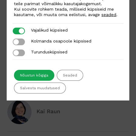
teile parimat võimalikku kasutajakogemust.
Kui soovite rohkem teada, milliseid küpsiseid me
kasutame, või muuta oma eelistusi, avage
seaded
.
Vajalikud küpsised
Vajalikud küpsised
Kolmanda osapoole küpsised
Kolmanda osapoole küpsised
Turundusküpsised
Turundusküpsised
Nõustun kõigiga
Seaded
Salvesta muudatused
Autor
Kai Raun