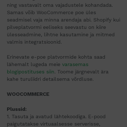
ning vastavalt oma vajadustele
kohandada
.
Samas võib WooCommerce poe üles
seadmisel vaja minna arendaja abi. Shopify kui
pilveplatvormi eeliseks seevastu on kiire
ülesseadmine, lihtne kasutamine ja mitmed
valmis integratsioonid.
Erinevate e-poe platvormide kohta saad
lähemalt lugeda meie
varasemas
blogipostituses siin
. Toome järgnevalt ära
kahe turuliidri detailsema võrdluse.
WOOCOMMERCE
Plussid:
1. Tasuta ja avatud lähtekoodiga. E-pood
paigutatakse virtuaalsesse serverisse,