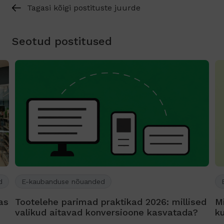
Tagasi kõigi postituste juurde
Seotud postitused
d
E-kaubanduse nõuanded
as
Tootelehe parimad praktikad 2026: millised
Mi
valikud aitavad konversioone kasvatada?
k