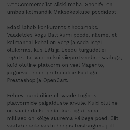
WooCommerce’ist siiski maha. Shopifyl on
umbes kolmandik Maksekeskuse poodidest.
Edasi läheb konkurents tihedamaks.
Vaadeldes kogu Baltikumi poode, näeme, et
kolmandal kohal on Voog ja seda isegi
olukorras, kus Läti ja Leedu turgudel ei
tegutseta. Vähem kui viieprotsendise kaaluga,
kuid oluline platvorm on veel Magento,
järgnevad mõneprotsendise kaaluga
Prestashop ja OpenCart.
Eelnev numbriline ülevaade tugines
platvormide paigalduste arvule. Kuid oluline
on vaadelda ka seda, kus liigub raha –
millised on kõige suurema käibega poed. Siit
vaatab meile vastu hoopis teistsugune pilt.