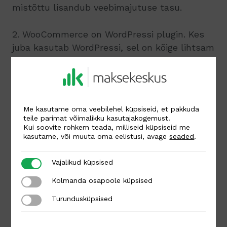
mistõttu lisandub veebimajutuse tasu.
2. WooCommerce on WordPressi plugin. Kes
juba kasutab WordPressi, sel on kõige lihtsam
valida WooCommerce.
3. Intuitiivne ja lihtsalt oma vajadustele
kohandatav.
Me kasutame oma veebilehel küpsiseid, et pakkuda
teile parimat võimalikku kasutajakogemust.
Miinused:
Kui soovite rohkem teada, milliseid küpsiseid me
kasutame, või muuta oma eelistusi, avage
seaded
.
1. Vaja on pisut sügavamaid tehnilisi teadmisi
või kasutada arendaja abi.
Vajalikud küpsised
Vajalikud küpsised
2. On tarkvara selle klassikalises tähenduses,
Kolmanda osapoole küpsised
Kolmanda osapoole küpsised
samal ajal kui Shopify toimib pilveteenusena.
Turundusküpsised
Turundusküpsised
SHOPIFY