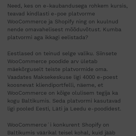
Need, kes on e-kaubandusega rohkem kursis,
teavad kindlasti e-poe platvorme
WooCommerce ja Shopify ning on kuulnud
nende omavahelisest mõõduvõtust. Kumba
platvormi aga ikkagi eelistada?
Eestlased on teinud selge valiku. Siinsete
WooCommerce poodide arv ületab
mäekõrguselt teiste platvormide oma.
Vaadates Maksekeskuse ligi 4000 e-poest
koosnevat kliendiportfelli, näeme, et
WooCommerce on kõige olulisem tegija ka
kogu Baltikumis. Seda platvormi kasutavad
ligi pooled Eesti, Läti ja Leedu e-poodidest.
WooCommerce´i konkurent Shopify on
Baltikumis väärikal teisel kohal, kuid jääb