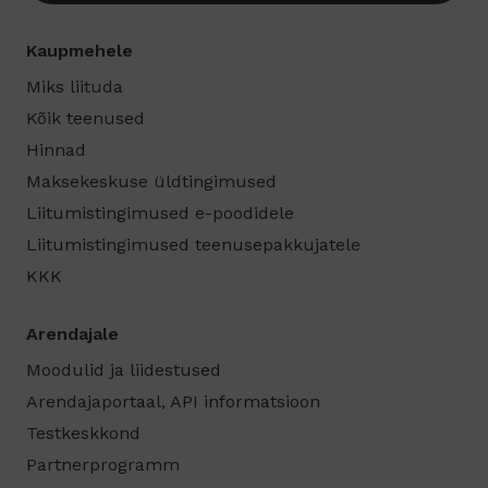
Kaupmehele
Miks liituda
Kõik teenused
Hinnad
Maksekeskuse üldtingimused
Liitumistingimused e-poodidele
Liitumistingimused teenusepakkujatele
KKK
Arendajale
Moodulid ja liidestused
Arendajaportaal, API informatsioon
Testkeskkond
Partnerprogramm