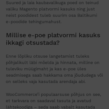
Suured ja laia kaubavalikuga poed on teinud
valiku Magento platvormi kasuks ning just
neist poodidest tuleb suurim osa Baltikumi
e-poodide tehingumahust.
Millise e-poe platvormi kasuks
ikkagi otsustada?
Enne lõpliku otsuse langetamist tuleks
põhjalikult läbi mõelda ja hinnata, milline on
tuleviku müügimaht ja kas e-poe üles
seadmisega saab hakkama oma jõududega või
on selleks vaja kasutada arendaja abi.
WooCommerce’i populaarsuse põhjus on see,
et tarkvara on saadaval tasuta ja avatud
lähtekoodiga – seda saab vabalt kasutada