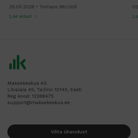
29.05.2026
Tomass Bērziņš
02
Loe edasi
Lo
Maksekeskus AS
Liivalaia 45, Tallinn 10145, Eesti
Reg kood: 12268475
support@maksekeskus.ee
Võta ühendust