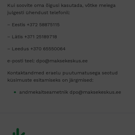
Kui soovite oma õigusi kasutada, võtke meiega
julgesti ühendust telefonil:
– Eestis +372 58875115
– Lätis +371 25189718
– Leedus +370 65550064
e-posti teel: dpo@maksekeskus.ee
Kontaktandmed eraelu puutumatusega seotud
küsimuste esitamiseks on järgmised:
andmekaitseametnik dpo@maksekeskus.ee