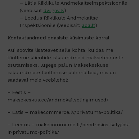
– Lätis Riiklikule Andmekaitseinspektsioonile
(veebisait
dvi.gov.lv
)
– Leedus Riiklikule Andmekaitse
Inspektsioonile (veebisait:
ada.lt
)
Kontaktandmed edasiste küsimuste korral
Kui soovite lisateavet selle kohta, kuidas me
töötleme klientide isikuandmeid makseteenuste
osutamiseks, lugege palun Maksekeskuse
isikuandmete töötlemise põhimõtteid, mis on
saadaval meie veebilehel:
– Eestis –
maksekeskus.ee/andmekaitsetingimused/
– Lätis – makecommerce.lv/privatuma-politika/
– Leedus – makecommerce.lt/bendrosios-salygos-
ir-privatumo-politika/