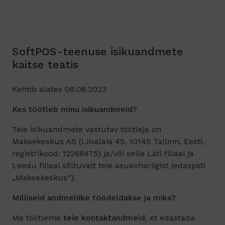
SoftPOS-teenuse isikuandmete
kaitse teatis
Kehtib alates 08.08.2023
Kes töötleb minu isikuandmeid?
Teie isikuandmete vastutav töötleja on
Maksekeskus AS (Liivalaia 45, 10145 Tallinn, Eesti,
registrikood: 12268475) ja/või selle Läti filiaal ja
Leedu filiaal sõltuvalt teie asukohariigist (edaspidi
„Maksekeskus“).
Milliseid andmeliike töödeldakse ja miks?
Me töötleme
teie kontaktandmeid
, et edastada