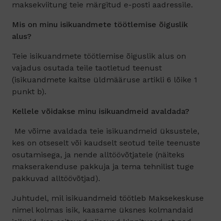
maksekviitung teie märgitud e-posti aadressile.
Mis on minu isikuandmete töötlemise õiguslik
alus?
Teie isikuandmete töötlemise õiguslik alus on
vajadus osutada teile taotletud teenust
(isikuandmete kaitse üldmääruse artikli 6 lõike 1
punkt b).
Kellele võidakse minu isikuandmeid avaldada?
Me võime avaldada teie isikuandmeid üksustele,
kes on otseselt või kaudselt seotud teile teenuste
osutamisega, ja nende alltöövõtjatele (näiteks
makserakenduse pakkuja ja tema tehnilist tuge
pakkuvad alltöövõtjad).
Juhtudel, mil isikuandmeid töötleb Maksekeskuse
nimel kolmas isik, kaasame üksnes kolmandaid