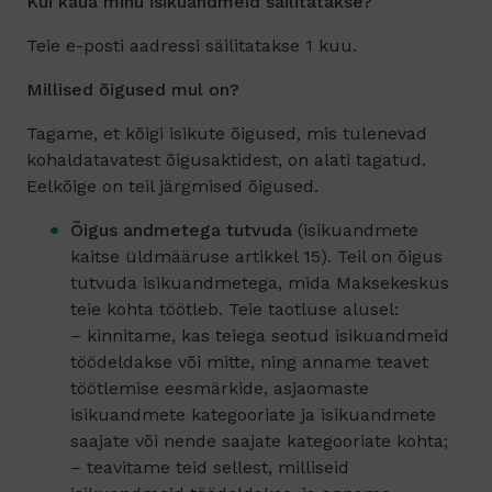
Kui kaua minu isikuandmeid säilitatakse?
Teie e-posti aadressi säilitatakse 1 kuu.
Millised õigused mul on?
Tagame, et kõigi isikute õigused, mis tulenevad
kohaldatavatest õigusaktidest, on alati tagatud.
Eelkõige on teil järgmised õigused.
Õigus andmetega tutvuda
(isikuandmete
kaitse üldmääruse artikkel 15). Teil on õigus
tutvuda isikuandmetega, mida Maksekeskus
teie kohta töötleb. Teie taotluse alusel:
– kinnitame, kas teiega seotud isikuandmeid
töödeldakse või mitte, ning anname teavet
töötlemise eesmärkide, asjaomaste
isikuandmete kategooriate ja isikuandmete
saajate või nende saajate kategooriate kohta;
– teavitame teid sellest, milliseid