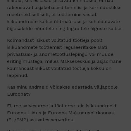
isikuid, kes esitavad piisavad kinnitused, et nad
rakendavad asjakohaseid tehnilisi ja korralduslikke
meetmeid selliselt, et töötlemine vastab
isikuandmete kaitse üldmääruse ja kohaldatavate
õigusaktide nõuetele ning tagab teie õiguste kaitse.
Kolmandast isikust volitatud töötleja poolt
isikuandmete töötlemist reguleeritakse alati
privaatsus- ja andmetöötluslepingu või muude
eritingimustega, milles Maksekeskus ja asjaomane
kolmandast isikust volitatud töötleja kokku on
leppinud.
Kas minu andmeid võidakse edastada väljapoole
Euroopat?
Ei, me salvestame ja töötleme teie isikuandmeid
Euroopa Liidus ja Euroopa Majanduspiirkonnas
(EL/EMP) asuvates serverites.