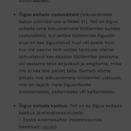
automaatselt.
Õigus esitada vastuväiteid
(isikuandmete
kaitse üldmääruse artikkel 21). Teil on õigus
esitada oma isikuandmete töötlemise suhtes
vastuväiteid, kui sellise töötlemise õiguslik
alus on kas õigustatud huvi või avalik huvi.
Kui me saame teilt sellise taotluse, oleme
kohustatud kas edasise töötlemise peatama
või vastama teile kirjalikult ja selgitama, miks
me ei saa teie palvet täita. Samuti võime
jätkata teie isikuandmete töötlemist ulatuses,
mis on vajalik meie õigusnõuete
koostamiseks, esitamiseks või kaitsmiseks;
Õigus esitada kaebus.
Teil on ka õigus esitada
kaebus järelevalveasutusele:
– Eestis Andmekaitse Inspektsioonile
(veebisait:
aki.ee
)