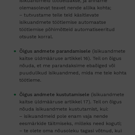
isikuandmeid töödeldakse, ja anname
olemasolevat teavet nende allika kohta;
– tutvustame teile teid käsitlevate
isikuandmete töötlemise automaatse
töötlemise põhimõtteid automatiseeritud
otsuste korral.
Õigus andmete parandamisele
(isikuandmete
kaitse üldmääruse artikkel 16). Teil on õigus
nõuda, et me parandaksime ebaõiged või
puudulikud isikuandmed, mida me teie kohta
töötleme.
Õigus andmete kustutamisele
(isikuandmete
kaitse üldmääruse artikkel 17). Teil on õigus
nõuda isikuandmete kustutamist, kui:
– isikuandmeid pole enam vaja nende
eesmärkide täitmiseks, milleks need koguti;
– te olete oma nõusoleku tagasi võtnud, kui