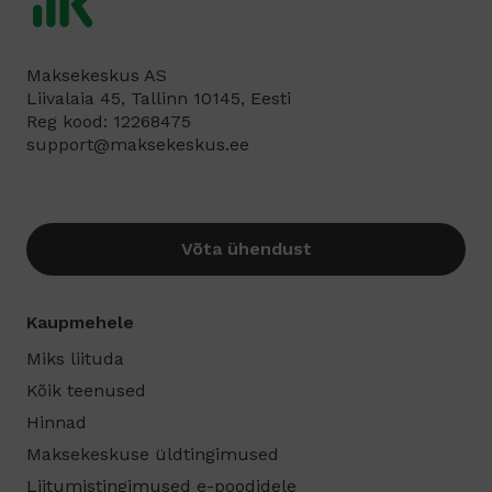
Maksekeskus AS
Liivalaia 45, Tallinn 10145, Eesti
Reg kood: 12268475
support@maksekeskus.ee
Võta ühendust
Kaupmehele
Miks liituda
Kõik teenused
Hinnad
Maksekeskuse üldtingimused
Liitumistingimused e-poodidele