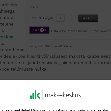
ärskeim
ähisega
imalust
telehe
nki
 maksa
le
.
 toote hinna
rides e-poe klienti võimalusest maksta kauba ees
 teenustasu- ja intressivaba, siis suurendab inform
-poe tellimuste hulka.
e järel tuleb funktsioon ise aktiveerida, seda saab
duli sätetes. Eelduseks on, et e-poel on Slice m
 uuendamiseks leiad
meie blogipostitusest, kus täp
e oma veebilehel küpsiseid, et pakkuda teile parimat võimalikku