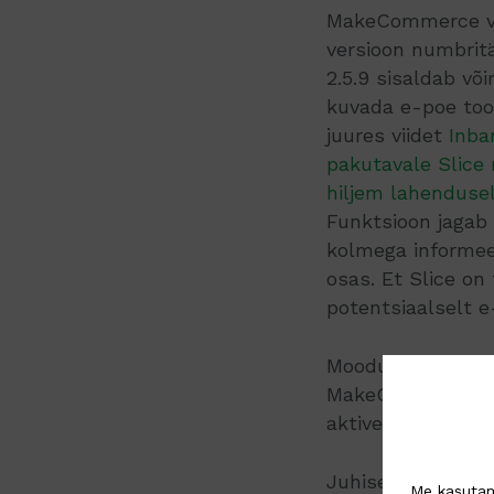
MakeCommerce v
versioon numbrit
2.5.9 sisaldab võ
kuvada e-poe too
juures viidet
Inba
pakutavale Slice
hiljem lahenduse
Funktsioon jagab
kolmega informee
osas. Et Slice on
potentsiaalselt e
Mooduli uuendamis
MakeCommerce moo
aktiveeritud.
Juhiseid mooduli
Me kasutam