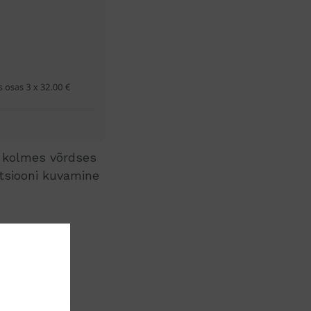
t kolmes võrdses
atsiooni kuvamine
 teha
akseviis
semalt juttu