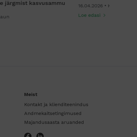
.04.2026
Kai Raun
11.03.2026
e edasi
Loe edasi
Meist
Kontakt ja klienditeenindus
Andmekaitsetingimused
Majandusaasta aruanded