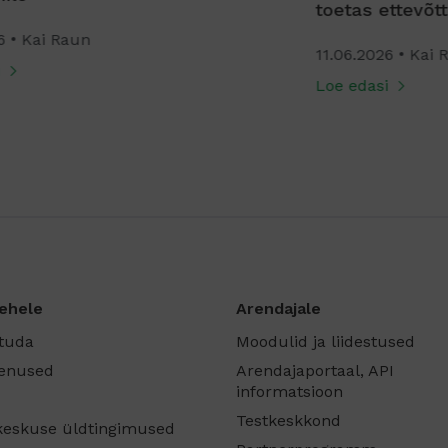
toetas ettevõtte järgmist kasvusammu
16
Lo
11.06.2026
Kai Raun
Loe edasi
ehele
Arendajale
ituda
Moodulid ja liidestused
eenused
Arendajaportaal, API
informatsioon
Testkeskkond
eskuse üldtingimused