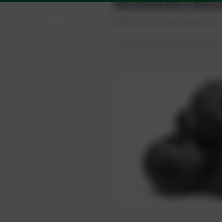
EE
Teenused