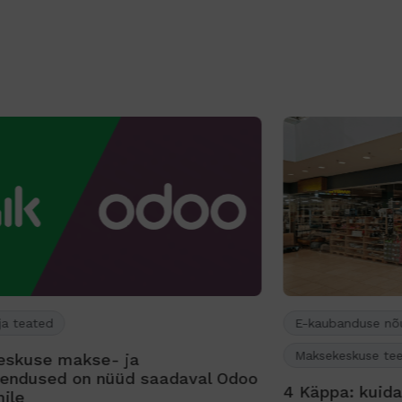
E-kaubanduse nõuanded
Maksekeskuse teenused
U
oo
4 Käppa: kuidas kaupmehe rahastus