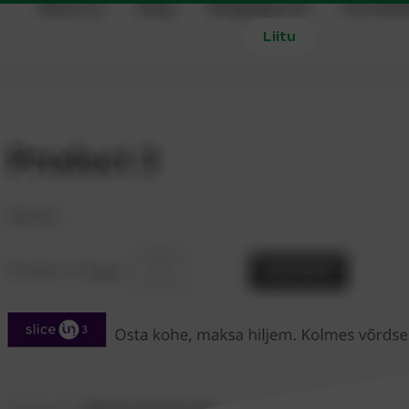
Sisene iseteenindusse
Liitu