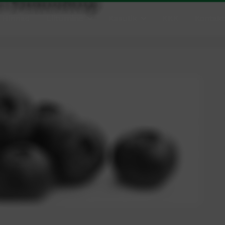
Hinnad
Liitumine
Kasulik
KKK
Kontakt