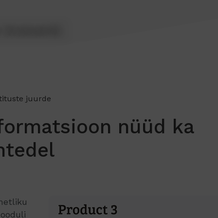
tituste juurde
nformatsioon nüüd ka
htedel
etliku
oduli