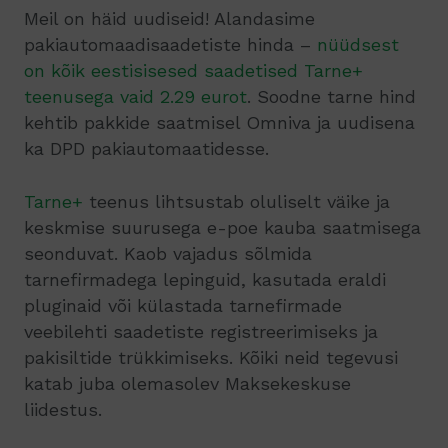
Meil on häid uudiseid! Alandasime
pakiautomaadisaadetiste hinda –
nüüdsest
on kõik eestisisesed saadetised Tarne+
teenusega vaid 2.29 eurot
. Soodne tarne hind
kehtib pakkide saatmisel Omniva ja uudisena
ka DPD pakiautomaatidesse.
Tarne+
teenus lihtsustab oluliselt väike ja
keskmise suurusega e-poe kauba saatmisega
seonduvat.
Kaob vajadus sõlmida
tarnefirmadega lepinguid, kasutada eraldi
pluginaid või külastada tarnefirmade
veebilehti saadetiste registreerimiseks ja
pakisiltide trükkimiseks. Kõiki neid tegevusi
katab juba olemasolev Maksekeskuse
liidestus.