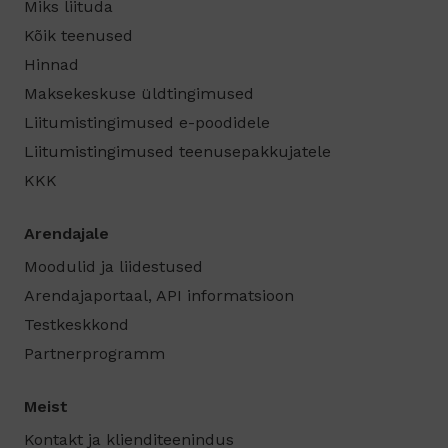
Miks liituda
Kõik teenused
Hinnad
Maksekeskuse üldtingimused
Liitumistingimused e-poodidele
Liitumistingimused teenusepakkujatele
KKK
Arendajale
Moodulid ja liidestused
Arendajaportaal, API informatsioon
Testkeskkond
Partnerprogramm
Meist
Kontakt ja klienditeenindus