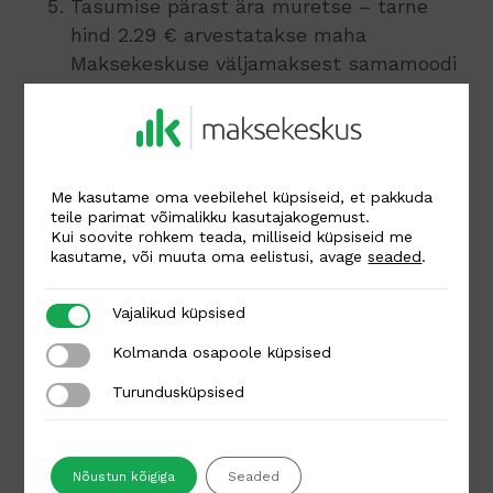
Tasumise pärast ära muretse – tarne
hind 2.29 € arvestatakse maha
Maksekeskuse väljamaksest samamoodi
kui tehingutasu.
Küsimuste korral aitab meie abivalmis
klienditeenindustiim.
Me kasutame oma veebilehel küpsiseid, et pakkuda
teile parimat võimalikku kasutajakogemust.
Autor
Kui soovite rohkem teada, milliseid küpsiseid me
kasutame, või muuta oma eelistusi, avage
seaded
.
Kai Raun
Vajalikud küpsised
Vajalikud küpsised
Kolmanda osapoole küpsised
Kolmanda osapoole küpsised
Turundusküpsised
Turundusküpsised
Tagasi kõigi postituste juurde
Seotud postitused
Nõustun kõigiga
Seaded