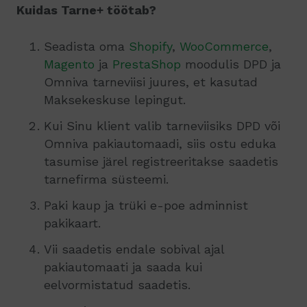
Kuidas Tarne+ töötab?
Seadista oma
Shopify
,
WooCommerce
,
Magento
ja
PrestaShop
moodulis DPD ja
Omniva tarneviisi juures, et kasutad
Maksekeskuse lepingut.
Kui Sinu klient valib tarneviisiks DPD või
Omniva pakiautomaadi, siis ostu eduka
tasumise järel registreeritakse saadetis
tarnefirma süsteemi.
Paki kaup ja trüki e-poe adminnist
pakikaart.
Vii saadetis endale sobival ajal
pakiautomaati ja saada kui
eelvormistatud saadetis.